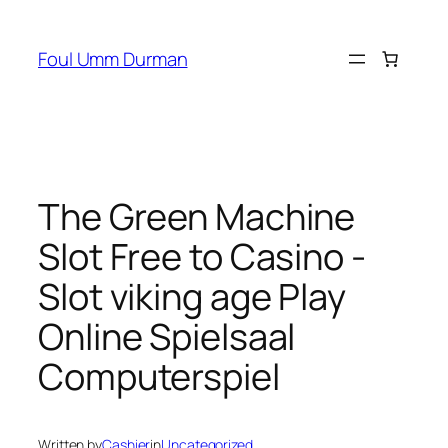
Skip
to
Foul Umm Durman
content
The Green Machine
Slot Free to Casino -
Slot viking age Play
Online Spielsaal
Computerspiel
Written by
Cashier
in
Uncategorized