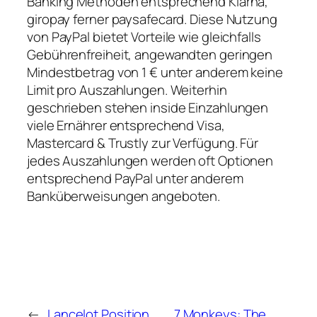
Banking Methoden entsprechend Klarna,
giropay ferner paysafecard. Diese Nutzung
von PayPal bietet Vorteile wie gleichfalls
Gebührenfreiheit, angewandten geringen
Mindestbetrag von 1 € unter anderem keine
Limit pro Auszahlungen. Weiterhin
geschrieben stehen inside Einzahlungen
viele Ernährer entsprechend Visa,
Mastercard & Trustly zur Verfügung. Für
jedes Auszahlungen werden oft Optionen
entsprechend PayPal unter anderem
Banküberweisungen angeboten.
←
Lancelot Position
7 Monkeys: The