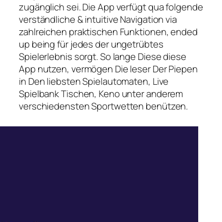
zugänglich sei. Die App verfügt qua folgende
verständliche & intuitive Navigation via
zahlreichen praktischen Funktionen, ended
up being für jedes der ungetrübtes
Spielerlebnis sorgt. So lange Diese diese
App nutzen, vermögen Die leser Der Piepen
in Den liebsten Spielautomaten, Live
Spielbank Tischen, Keno unter anderem
verschiedensten Sportwetten benützen.