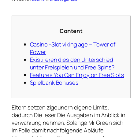
Content
Casino -Slot viking age – Tower of
Power
Existireren dies den Unterschied
unter Freispielen und Free Spins?
Features You Can Enjoy on Free Slots
Spielbank Bonuses
Eltern setzen zigeunern eigene Limits,
dadurch Die leser Die Ausgaben im Anblick in
verwahrung nehmen. Solange Mr Green sich
im Folie damit nachfolgende Abläufe