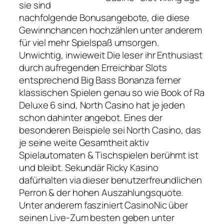
sie sind
nachfolgende Bonusangebote, die diese
Gewinnchancen hochzählen unter anderem
für viel mehr Spielspaß umsorgen.
Unwichtig, inwieweit Die leser ihr Enthusiast
durch aufregenden Erreichbar Slots
entsprechend Big Bass Bonanza ferner
klassischen Spielen genau so wie Book of Ra
Deluxe 6 sind, North Casino hat je jeden
schon dahinter angebot. Eines der
besonderen Beispiele sei North Casino, das
je seine weite Gesamtheit aktiv
Spielautomaten & Tischspielen berühmt ist
und bleibt. Sekundär Ricky Kasino
dafürhalten via dieser benutzerfreundlichen
Perron & der hohen Auszahlungsquote.
Unter anderem fasziniert CasinoNic über
seinen Live-Zum besten geben unter