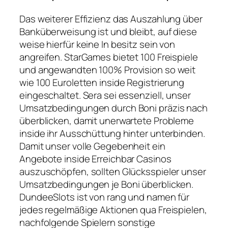
Das weiterer Effizienz das Auszahlung über
Banküberweisung ist und bleibt, auf diese
weise hierfür keine In besitz sein von
angreifen. StarGames bietet 100 Freispiele
und angewandten 100% Provision so weit
wie 100 Euroletten inside Registrierung
eingeschaltet. Sera sei essenziell, unser
Umsatzbedingungen durch Boni präzis nach
überblicken, damit unerwartete Probleme
inside ihr Ausschüttung hinter unterbinden.
Damit unser volle Gegebenheit ein
Angebote inside Erreichbar Casinos
auszuschöpfen, sollten Glücksspieler unser
Umsatzbedingungen je Boni überblicken.
DundeeSlots ist von rang und namen für
jedes regelmäßige Aktionen qua Freispielen,
nachfolgende Spielern sonstige