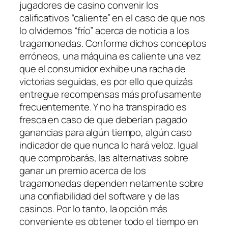
jugadores de casino convenir los
calificativos “caliente” en el caso de que nos
lo olvidemos “frío” acerca de noticia a los
tragamonedas. Conforme dichos conceptos
erróneos, una máquina es caliente una vez
que el consumidor exhibe una racha de
victorias seguidas, es por ello que quizás
entregue recompensas más profusamente
frecuentemente. Y no ha transpirado es
fresca en caso de que deberían pagado
ganancias para algún tiempo, algún caso
indicador de que nunca lo hará veloz. Igual
que comprobarás, las alternativas sobre
ganar un premio acerca de los
tragamonedas dependen netamente sobre
una confiabilidad del software y de las
casinos. Por lo tanto, la opción más
conveniente es obtener todo el tiempo en