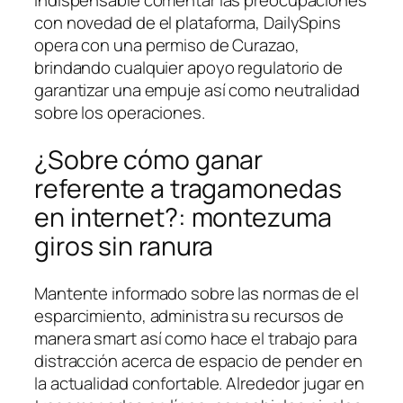
indispensable comentar las preocupaciones
con novedad de el plataforma, DailySpins
opera con una permiso de Curazao,
brindando cualquier apoyo regulatorio de
garantizar una empuje así­ como neutralidad
sobre los operaciones.
¿Sobre cómo ganar
referente a tragamonedas
en internet?: montezuma
giros sin ranura
Mantente informado sobre las normas de el
esparcimiento, administra su recursos de
manera smart así­ como hace el trabajo para
distracción acerca de espacio de pender en
la actualidad confortable. Alrededor jugar en