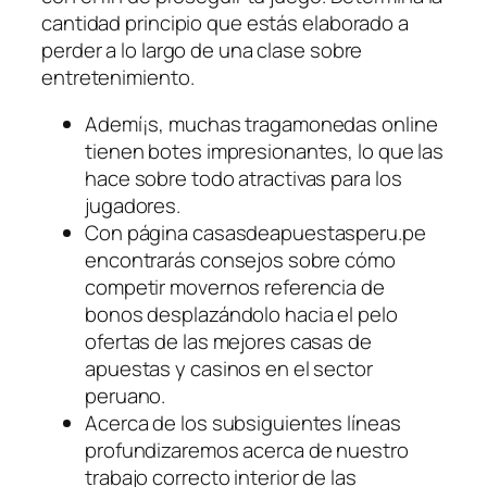
cantidad principio que estás elaborado a
perder a lo largo de una clase sobre
entretenimiento.
Ademí¡s, muchas tragamonedas online
tienen botes impresionantes, lo que las
hace sobre todo atractivas para los
jugadores.
Con página casasdeapuestasperu.pe
encontrarás consejos sobre cómo
competir movernos referencia de
bonos desplazándolo hacia el pelo
ofertas de las mejores casas de
apuestas y casinos en el sector
peruano.
Acerca de los subsiguientes líneas
profundizaremos acerca de nuestro
trabajo correcto interior de las