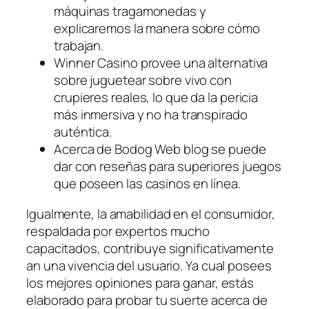
máquinas tragamonedas y
explicaremos la manera sobre cómo
trabajan.
Winner Casino provee una alternativa
sobre juguetear sobre vivo con
crupieres reales, lo que da la pericia
más inmersiva y no ha transpirado
auténtica.
Acerca de Bodog Web blog se puede
dar con reseñas para superiores juegos
que poseen las casinos en línea.
Igualmente, la amabilidad en el consumidor,
respaldada por expertos mucho
capacitados, contribuye significativamente
an una vivencia del usuario. Ya cual posees
los mejores opiniones para ganar, estás
elaborado para probar tu suerte acerca de