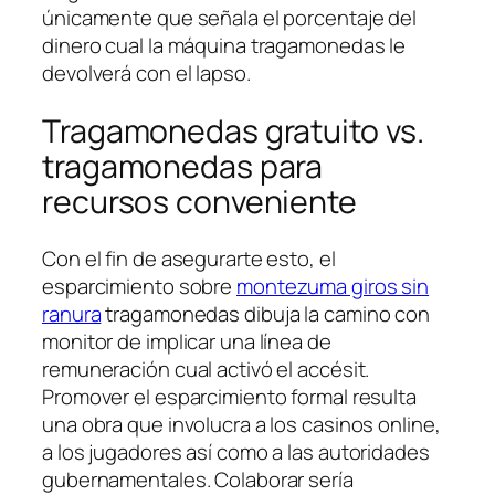
únicamente que señala el porcentaje del
dinero cual la máquina tragamonedas le
devolverá con el lapso.
Tragamonedas gratuito vs.
tragamonedas para
recursos conveniente
Con el fin de asegurarte esto, el
esparcimiento sobre
montezuma giros sin
ranura
tragamonedas dibuja la camino con
monitor de implicar una línea de
remuneración cual activó el accésit.
Promover el esparcimiento formal resulta
una obra que involucra a los casinos online,
a los jugadores así­ como a las autoridades
gubernamentales. Colaborar serí­a