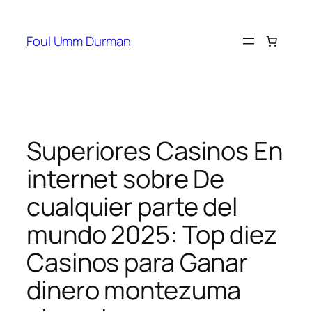
Skip
to
Foul Umm Durman
content
Superiores Casinos En
internet sobre De
cualquier parte del
mundo 2025: Top diez
Casinos para Ganar
dinero montezuma