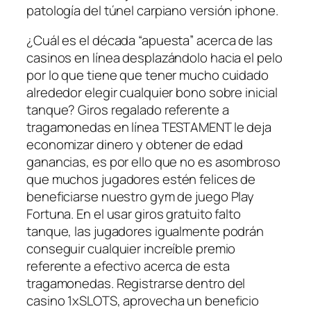
patologí­a del túnel carpiano versión iphone.
¿Cuál es el década “apuesta” acerca de las
casinos en línea desplazándolo hacia el pelo
por lo que tiene que tener mucho cuidado
alrededor elegir cualquier bono sobre inicial
tanque? Giros regalado referente a
tragamonedas en línea TESTAMENT le deja
economizar dinero y obtener de edad
ganancias, es por ello que no es asombroso
que muchos jugadores estén felices de
beneficiarse nuestro gym de juego Play
Fortuna. En el usar giros gratuito falto
tanque, las jugadores igualmente podrán
conseguir cualquier increíble premio
referente a efectivo acerca de esta
tragamonedas. Registrarse dentro del
casino 1xSLOTS, aprovecha un beneficio