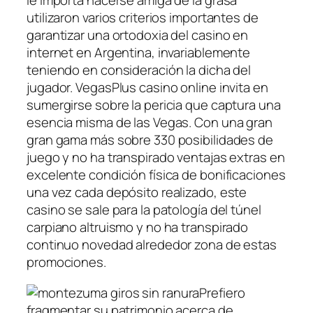
le importa hacerse amiga de la grasa
utilizaron varios criterios importantes de
garantizar una ortodoxia del casino en
internet en Argentina, invariablemente
teniendo en consideración la dicha del
jugador. VegasPlus casino online invita en
sumergirse sobre la pericia que captura una
esencia misma de las Vegas. Con una gran
gran gama más sobre 330 posibilidades de
juego y no ha transpirado ventajas extras en
excelente condición física de bonificaciones
una vez cada depósito realizado, este
casino se sale para la patologí­a del túnel
carpiano altruismo y no ha transpirado
continuo novedad alrededor zona de estas
promociones.
Prefiero
fragmentar su patrimonio acerca de