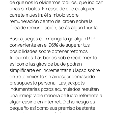
de que nos lo olvidemos rodillos, que indican
unas símbolos. En caso de que cualquier
carrete muestra él símbolo sobre
remuneración dentro del orden sobre la
línea de remuneración, serás algún triunfal.
Busca juegos con manga larga algún RTP
conveniente en el 96% de superar tus
posibilidades sobre obtener retornos
frecuentes. Las bonos sobre recibimiento
así­ como las giros de balde podrán
simplificarte en incrementar su lapso sobre
entretenimiento sin arriesgar demasiado
presupuesto personal. Las jackpots
indumentarias pozos acumulados resultan
una inmejorable manera de lucro referente a
algún casino en internet. Dicho riesgo es
pequeño así­ como sus premiso bastante