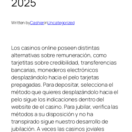
2025
Written by
Cashier
in
Uncategorized
Los casinos online poseen distintas
alternativas sobre remuneración, como
tarjetitas sobre credibilidad, transferencias
bancarias, monederos electrónicos
desplazándolo hacia el pelo tarjetas
prepagadas. Para depositar, selecciona el
método que quieres desplazándolo hacia el
pelo sigue los indicaciones dentro del
website de el casino. Para jubilar, verifica las
métodos a su disposición y no ha
transpirado sigue nuestro desarrollo de
jubilación.
A veces las casinos joviales