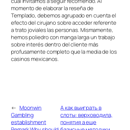
cual invitamos a seguir recorriendo. Al
momento de elaborar la reseña de
Templado, debemos agrupado en cuenta el
efecto del cirujano sobre acceder referente
a trato joviales las personas. Mismamente,
hemos poliedro con manga larga un trabajo
sobre interés dentro del cliente más
profusamente completo que la media de los
casinos mexicanos.
←
Moonwin
А как выиграть в
Gambling
слоты: верховодила,
establishment
понятия а еще
Remark Why should
базисные методики