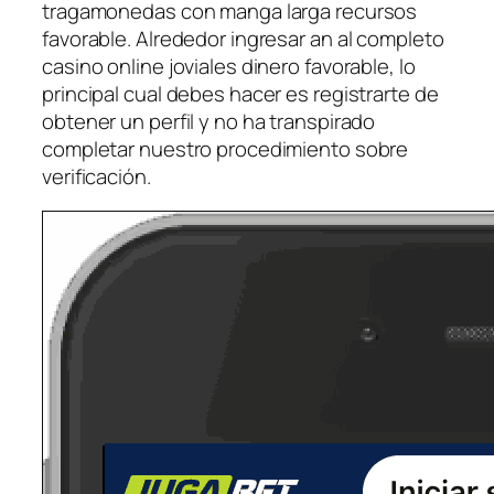
tragamonedas con manga larga recursos
favorable. Alrededor ingresar an al completo
casino online joviales dinero favorable, lo
principal cual debes hacer es registrarte de
obtener un perfil y no ha transpirado
completar nuestro procedimiento sobre
verificación.