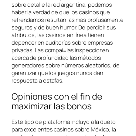
sobre detalle la red argentina, podemos
haber la verdad de que los casinos que
refrendamos resultan las más profusamente
seguros y de buen humor. De percibir sus
atributos, las casinos en línea tienen
depender en auditorías sobre empresas
privadas. Las compaí±ias inspeccionan
acerca de profundidad las métodos
generadores sobre números aleatorios, de
garantizar que los juegos nunca dan
respuesta a estafas.
Opiniones con el fin de
maximizar las bonos
Este tipo de plataforma incluyo a la dueto
para excelentes casinos sobre México, la