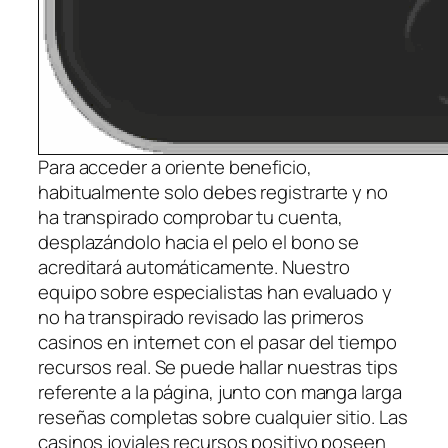
Para acceder a oriente beneficio,
habitualmente solo debes registrarte y no
ha transpirado comprobar tu cuenta,
desplazándolo hacia el pelo el bono se
acreditará automáticamente. Nuestro
equipo sobre especialistas han evaluado y
no ha transpirado revisado las primeros
casinos en internet con el pasar del tiempo
recursos real. Se puede hallar nuestras tips
referente a la página, junto con manga larga
reseñas completas sobre cualquier sitio. Las
casinos joviales recursos positivo poseen