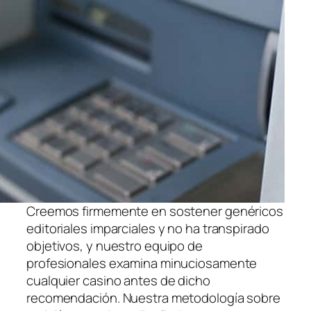
Creemos firmemente en sostener genéricos
editoriales imparciales y no ha transpirado
objetivos, y nuestro equipo de
profesionales examina minuciosamente
cualquier casino antes de dicho
recomendación. Nuestra metodología sobre