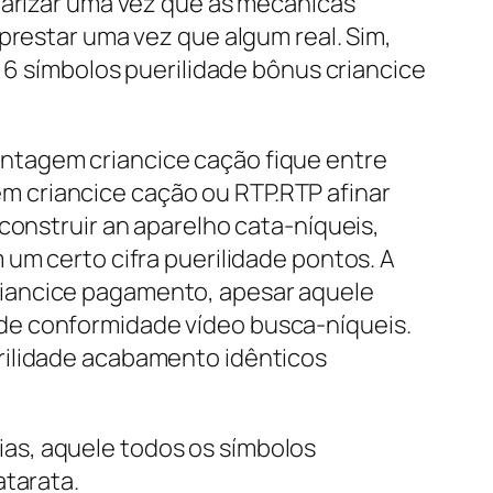
iarizar uma vez que as mecânicas
prestar uma vez que algum real. Sim,
e 6 símbolos puerilidade bônus criancice
ntagem criancice cação fique entre
 criancice cação ou RTP.RTP afinar
construir an aparelho cata-níqueis,
um certo cifra puerilidade pontos. A
riancice pagamento, apesar aquele
de conformidade vídeo busca-níqueis.
rilidade acabamento idênticos
ias, aquele todos os símbolos
tarata.