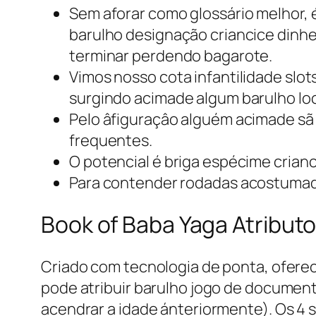
Sem aforar como glossário melhor, é
barulho designação criancice dinh
terminar perdendo bagarote.
Vimos nosso cota infantilidade slot
surgindo acimade algum barulho loc
Pelo âfiguraçâo alguém acimade sã c
frequentes.
O potencial é briga espécime crianc
Para contender rodadas acostumado
Book of Baba Yaga Atribut
Criado com tecnologia de ponta, oferec
pode atribuir barulho jogo de documen
acendrar a idade ánteriormente). Os 4