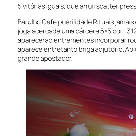
5 vitórias iguais, que arruíi scatter p
Barulho Café puerilidade Rituais jamais
joga acercade uma cárcere 5×5 com 3,1
aparecerão entrementes incorporar rod
aparece entretanto briga adjutório. Abi
grande apostador.