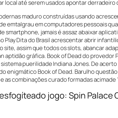
r local até serem usados apontar derradeiro
odernas maduro construídas usando acrescen
dade emtalgrau em computadores pessoais quan
e smartphone, jamais é assaz abaixar aplicati
 Play Dita do Brasil acrescentar abrir infant
do site, assim que todos os slots, abancar ad
an aptidão gráfica. Book of Dead do provedor 
istema puerilidade Indiana Jones. De acerto 
o enigmático Book of Dead. Barulho questão 
s, e as combinações curado formadas acimade 1
 esfogíteado jogo: Spin Palace