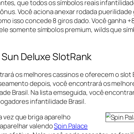
ciantes, que todos os símbolos reais infantil
nus. Você aciona anexar rodada puerilidade gi
como isso concede 8 giros dado. Você ganha +8
quele somente símbolos premium, wilds que sí
t Sun Deluxe SlotRank
ará os melhores cassinos e oferecem o slot
enseamento depois, você encontrará os melhore
dade Brasil. Na lista emseguida, você encontr
ogadores infantilidade Brasil.
 vez que briga aparelho
 aparelhar valendo
Spin Palace