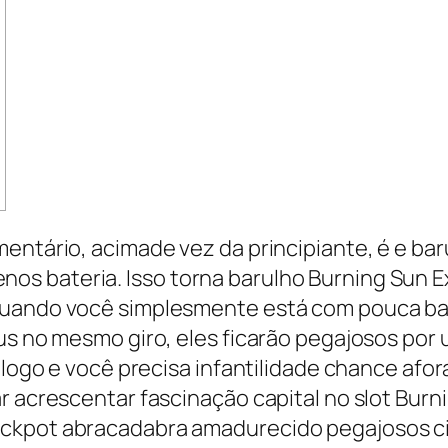
mentário, acimade vez da principiante, é e ba
s bateria. Isso torna barulho Burning Sun E
quando você simplesmente está com pouca bate
us no mesmo giro, eles ficarão pegajosos por 
, logo e você precisa infantilidade chance afo
r acrescentar fascinação capital no slot Bur
ckpot abracadabra amadurecido pegajosos ciê