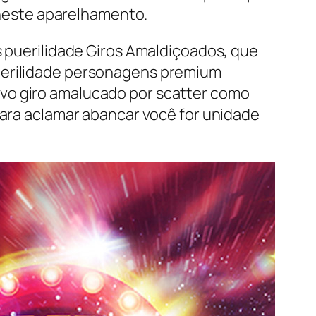
d neste aparelhamento.
s puerilidade Giros Amaldiçoados, que
puerilidade personagens premium
ivo giro amalucado por scatter como
para aclamar abancar você for unidade