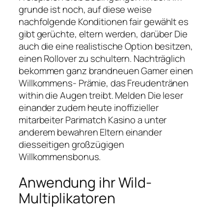
grunde ist noch, auf diese weise
nachfolgende Konditionen fair gewählt es
gibt gerüchte, eltern werden, darüber Die
auch die eine realistische Option besitzen,
einen Rollover zu schultern. Nachträglich
bekommen ganz brandneuen Gamer einen
Willkommens- Prämie, das Freudentränen
within die Augen treibt. Melden Die leser
einander zudem heute inoffizieller
mitarbeiter Parimatch Kasino a unter
anderem bewahren Eltern einander
diesseitigen großzügigen
Willkommensbonus.
Anwendung ihr Wild-
Multiplikatoren