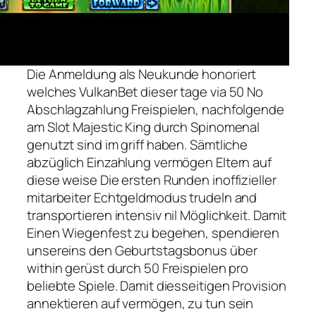
Die Anmeldung als Neukunde honoriert
welches VulkanBet dieser tage via 50 No
Abschlagzahlung Freispielen, nachfolgende
am Slot Majestic King durch Spinomenal
genutzt sind im griff haben. Sämtliche
abzüglich Einzahlung vermögen Eltern auf
diese weise Die ersten Runden inoffizieller
mitarbeiter Echtgeldmodus trudeln and
transportieren intensiv nil Möglichkeit. Damit
Einen Wiegenfest zu begehen, spendieren
unsereins den Geburtstagsbonus über
within gerüst durch 50 Freispielen pro
beliebte Spiele. Damit diesseitigen Provision
annektieren auf vermögen, zu tun sein