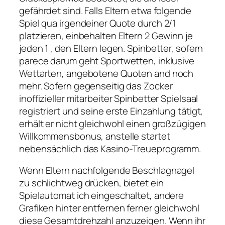
gefährdet sind. Falls Eltern etwa folgende
Spiel qua irgendeiner Quote durch 2/1
platzieren, einbehalten Eltern 2 Gewinn je
jeden 1 , den Eltern legen. Spinbetter, sofern
parece darum geht Sportwetten, inklusive
Wettarten, angebotene Quoten and noch
mehr. Sofern gegenseitig das Zocker
inoffizieller mitarbeiter Spinbetter Spielsaal
registriert und seine erste Einzahlung tätigt,
erhält er nicht gleichwohl einen großzügigen
Willkommensbonus, anstelle startet
nebensächlich das Kasino-Treueprogramm.
Wenn Eltern nachfolgende Beschlagnagel
zu schlichtweg drücken, bietet ein
Spielautomat ich eingeschaltet, andere
Grafiken hinter entfernen ferner gleichwohl
diese Gesamtdrehzahl anzuzeigen. Wenn ihr