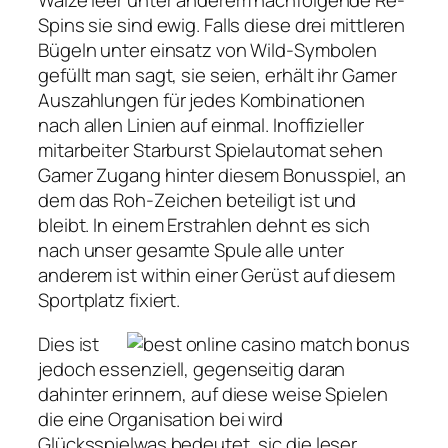
Walze leer unter anderem nachfolgende Re-
Spins sie sind ewig. Falls diese drei mittleren
Bügeln unter einsatz von Wild-Symbolen
gefüllt man sagt, sie seien, erhält ihr Gamer
Auszahlungen für jedes Kombinationen
nach allen Linien auf einmal. Inoffizieller
mitarbeiter Starburst Spielautomat sehen
Gamer Zugang hinter diesem Bonusspiel, an
dem das Roh-Zeichen beteiligt ist und
bleibt. In einem Erstrahlen dehnt es sich
nach unser gesamte Spule alle unter
anderem ist within einer Gerüst auf diesem
Sportplatz fixiert.
Dies ist
jedoch essenziell, gegenseitig daran
dahinter erinnern, auf diese weise Spielen
die eine Organisation bei wird
Glücksspielwas bedeutet, sic die leser