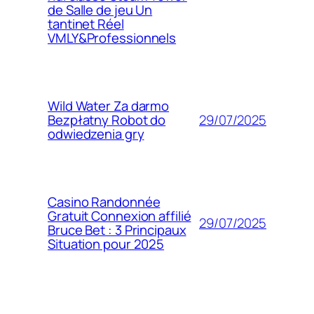
de Salle de jeu Un
tantinet Réel
VMLY&Professionnels
Wild Water Za darmo
29/07/2025
Bezpłatny Robot do
odwiedzenia gry
Casino Randonnée
Gratuit Connexion affilié
29/07/2025
Bruce Bet : 3 Principaux
Situation pour 2025