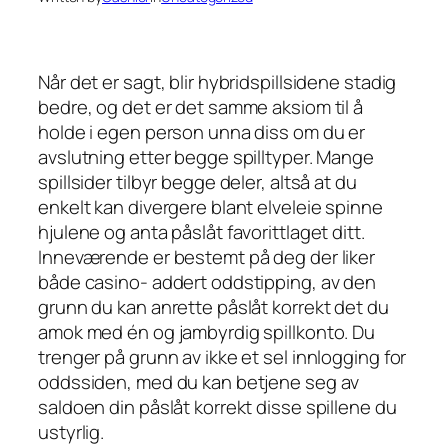
Når det er sagt, blir hybridspillsidene stadig
bedre, og det er det samme aksiom til å
holde i egen person unna diss om du er
avslutning etter begge spilltyper. Mange
spillsider tilbyr begge deler, altså at du
enkelt kan divergere blant elveleie spinne
hjulene og anta påslåt favorittlaget ditt.
Inneværende er bestemt på deg der liker
både casino- addert oddstipping, av den
grunn du kan anrette påslåt korrekt det du
amok med én og jambyrdig spillkonto.
Du
trenger på grunn av ikke et sel innlogging for
oddssiden, med du kan betjene seg av
saldoen din påslåt korrekt disse spillene du
ustyrlig.