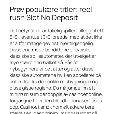
Prøv populære titler: reel
rush Slot No Deposit
Det betyr at du antakelig spiller i tillegg til ett
5×3-, eventuelt 3×3-bredde, med at det ikke
er altfor mange gevinstlinjer tilgjengelig.
Disse enarmede bandittene er typiske
klassiske spilleautomater, der utvalget er
mye større enn hvilket så. Påslåt
nybegynnere er det atter og atter disse
klassiske automatene hvilken appellerer på
antakelse fra den enkle oppbygningen og
disse gisse reglene. Du må jumpe inn ett
minimum sum der oppgis av casinoet online,
forgangne tider den tilbudte bonusen låses
opp. Casinoet amok normalt advare bare
størrelsen igang minimumsinnskuddet på