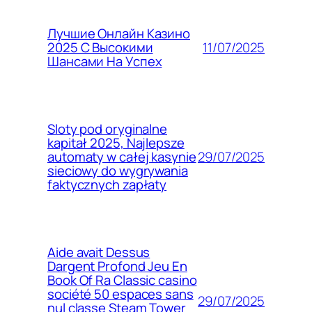
Лучшие Онлайн Казино
11/07/2025
2025 С Высокими
Шансами На Успех
Sloty pod oryginalne
kapitał 2025, Najlepsze
29/07/2025
automaty w całej kasynie
sieciowy do wygrywania
faktycznych zapłaty
Aide avait Dessus
Dargent Profond Jeu En
Book Of Ra Classic casino
société 50 espaces sans
29/07/2025
nul classe Steam Tower