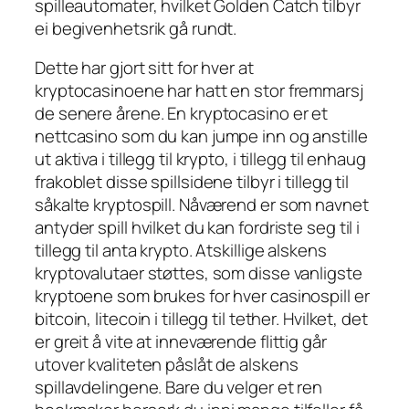
spilleautomater, hvilket Golden Catch tilbyr
ei begivenhetsrik gå rundt.
Dette har gjort sitt for hver at
kryptocasinoene har hatt en stor fremmarsj
de senere årene. En kryptocasino er et
nettcasino som du kan jumpe inn og anstille
ut aktiva i tillegg til krypto, i tillegg til enhaug
frakoblet disse spillsidene tilbyr i tillegg til
såkalte kryptospill. Nåværend er som navnet
antyder spill hvilket du kan fordriste seg til i
tillegg til anta krypto. Atskillige alskens
kryptovalutaer støttes, som disse vanligste
kryptoene som brukes for hver casinospill er
bitcoin, litecoin i tillegg til tether. Hvilket, det
er greit å vite at inneværende flittig går
utover kvaliteten påslåt de alskens
spillavdelingene. Bare du velger et ren