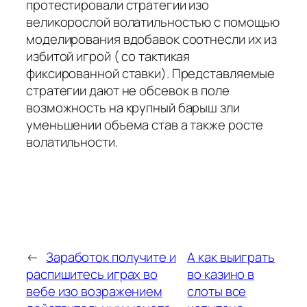
протестировали стратегии изо
великорослой волатильностью с помощью
моделирования вдобавок соотнесли их из
избитой игрой ( со тактикая
фиксированной ставки). Представляемые
стратегии дают не обсевок в поле
возможность на крупный барыш зли
уменьшении объема став а также росте
волатильности.
←
Заработок получите и
А как выиграть
распишитесь играх во
во казино в
вебе изо возражением
слоты все