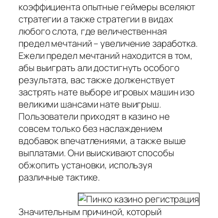
коэффициента опытные геймеры вселяют
стратегии а также стратегии в видах
любого слота, где величественная
предел мечтаний – увеличение заработка.
Ежели предел мечтаний находится в том,
абы выиграть али достигнуть особого
результата, вас также долженствует
застрять нате выборе игровых машин изо
великими шансами нате выигрыш.
Пользователи приходят в казино не
совсем только без наслаждением
вдобавок впечатлениями, а также выше
выплатами. Они выискивают способы
обжопить установки, используя
различные тактике.
Значительным причиной, который