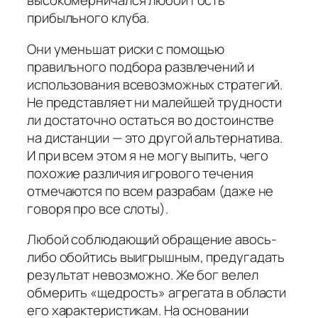
высокомерничался любой гость
прибыльного клуба.
Они уменьшат риски с помощью
правильного подбора развлечений и
использования всевозможных стратегий.
Не представляет ни малейшей трудности
ли достаточно остаться во достоинстве
на дистанции — это другой альтернатива.
И при всем этом я не могу выпить, чего
похожие различия игрового течения
отмечаются по всем разрабам (даже не
говоря про все слоты).
Любой соблюдающий обращение авось-
либо обойтись выигрышным, предугадать
результат невозможно. Же бог велел
обмерить «щедрость» агрегата в области
его характеристикам. На основании