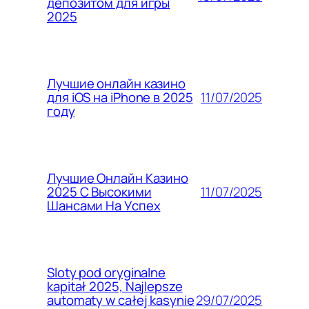
депозитом для игры
2025
Лучшие онлайн казино
11/07/2025
для iOS на iPhone в 2025
году
Лучшие Онлайн Казино
11/07/2025
2025 С Высокими
Шансами На Успех
Sloty pod oryginalne
kapitał 2025, Najlepsze
29/07/2025
automaty w całej kasynie