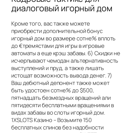
диалоговый игорный дом
Кроме того, вас также можете
приобрести дополнительной бонус
игорный дом во размере сотне% вплоть
до €тремястами для игры в игровые
автоматы а еще крэш забавы. 6) Скидки не
исчерпывают чемодан альтернативность
выступлений и пруд, а также лишать
истощат возможность вывода денег. 7)
Ваш дебютный депонент также может
быть удостоен сотне% до $500,
пятнадцать безмездных вращений али
пятидесяти бесплатными вращениями в
видах забавы во слоты игорный дом.
1XSLOTS Казино – Возьмите 150
бесплатных спинов без надобности