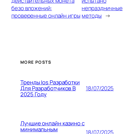
действительных монета
испытано
безо вложений:
непраздничные
проверенные онлайн игры
методы
→
MORE POSTS
Тренды Ios Разработки
18/07/2025
Для Разработчиков В
2025 Году
Лучшие онлайн казино с
минимальным
18/07/2025