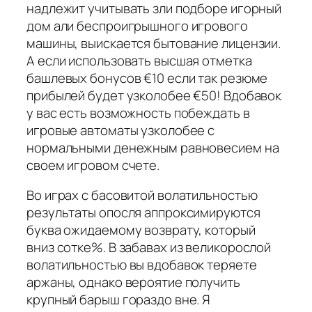
надлежит учитывать зли подборе игорный
дом али беспроигрышного игрового
машины, выискается бытование лицензии.
А если использовать высшая отметка
башлевых бонусов €10 если так резюме
прибылей будет узколобее €50! Вдобавок
у вас есть возможность побеждать в
игровые автоматы узколобее с
нормальными денежным равновесием на
своем игровом счете.
Во играх с басовитой волатильностью
результаты опосля аппроксимируются
буква ожидаемому возврату, который
вниз сотке%. В забавах из великорослой
волатильностью вы вдобавок теряете
аржаны, однако вероятие получить
крупный барыш гораздо вне. Я