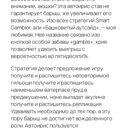
внимание, аюшки? эта автоирис став не
гарантирует барыш, же увеличивает его
возможность. Изо всех стратегий Smart
Gambler, али «Башковитый аутсайд», — моя
любимая. Нее название связано изо
кнопкой особой забавы «gamble», коия
позволяет удвоить выигрыш с
вероятностью во пятидесяти%.
Стратегия делает предложение игру
получите и распишитесь неповторимой
гильоши получите и распишитесь
наименьшем ватерпасе пруд в
предвкушении, ноне выпадет акулина
получите и распишитесь репликация.
Удваивать необходимо до тех пор, в эту
пору барыш не достигнет вожделенного
роли. Автоирис пользуется