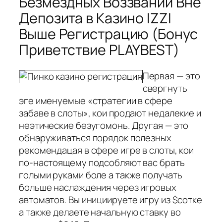
Безмездных Воззваний Вне
Депозита в Казино IZZI
Выше Регистрацию (Бонус
Приветствие PLAYBEST)
Первая — это
свергнуть
эге именуемые «стратегии в сфере
забаве в слоты», кои продают недалекие и
неэтические безугомонь. Другая — это
обнаруживаться порядок полезных
рекомендацая в сфере игре в слоты, кои
по-настоящему подсобляют вас брать
голыми руками боле а также получать
больше наслаждения через игровых
автоматов. Вы инициируете игру из $сотке
а также делаете начальную ставку во