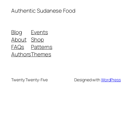
Authentic Sudanese Food
Blog
Events
About
Shop
FAQs
Patterns
Authors
Themes
Twenty Twenty-Five
Designed with
WordPress