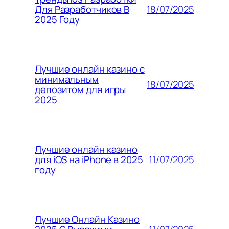
18/07/2025
Для Разработчиков В
2025 Году
Лучшие онлайн казино с
минимальным
18/07/2025
депозитом для игры
2025
Лучшие онлайн казино
11/07/2025
для iOS на iPhone в 2025
году
Лучшие Онлайн Казино