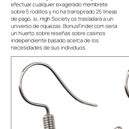
efectuar cualquier exagerado membrete
sobre 5 rodillos y no ha transpirado 25 líneas
de pago, si, High Society os trasladará a un
universo de riquezas. BonusFinder.com serí­a
un huerto sobre reseñas sobre casinos
independiente basado acerca de los
necesidades de sus individuos.