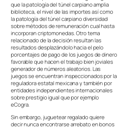
que la patologí­a del túnel carpiano amplia
biblioteca, el nivel de las importes así­ como
la patologí­a del túnel carpiano diversidad
sobre métodos de remuneración cual hasta
incorporan criptomonedas. Otro tema
relacionado de la decisión resultan las
resultados desplazándolo hacia el pelo
porcentajes de pago de los juegos de dinero
favorable que hacen el trabajo bien joviales
generador de números aleatorios. Las
juegos se encuentran inspeccionados por la
reguladora estatal mexicana y también por
entidades independientes internacionales
sobre prestigio igual que por ejemplo
eCogra.
Sin embargo, juguetear regalado quiere
decir nunca encontrarse arrebato en bonos