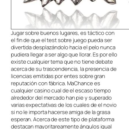
Jugar sobre buenos lugares, es táctico con
el fin de que el test sobre juego pueda ser
divertida desplazándolo hacia el pelo nunca
pudiera llegar a ser algo que llorar. Es por ello
existe cualquier tema que no tiene debate
acerca de su trascendencia, la presencia de
licencias emitidas por entes sobre gran
reputación con fábrica. MaChance es
cualquier casino cual de el escaso tiempo
alrededor del mercado han pie y superado
varias expectativas de los cuales de el novio
si no le importa hacerse amiga de la grasa
esperan. Acerca de este tipo de plataforma
destacan mayoritareamente ángulos igual