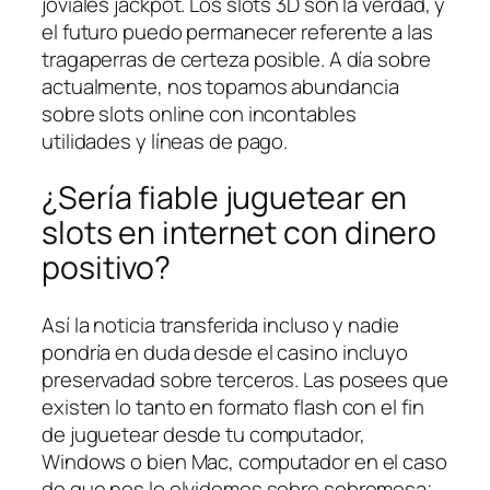
joviales jackpot. Los slots 3D son la verdad, y
el futuro puedo permanecer referente a las
tragaperras de certeza posible. A día sobre
actualmente, nos topamos abundancia
sobre slots online con incontables
utilidades y líneas de pago.
¿Serí­a fiable juguetear en
slots en internet con dinero
positivo?
Así la noticia transferida incluso y nadie
pondrí­a en duda desde el casino incluyo
preservadad sobre terceros. Las posees que
existen lo tanto en formato flash con el fin
de juguetear desde tu computador,
Windows o bien Mac, computador en el caso
de que nos lo olvidemos sobre sobremesa;