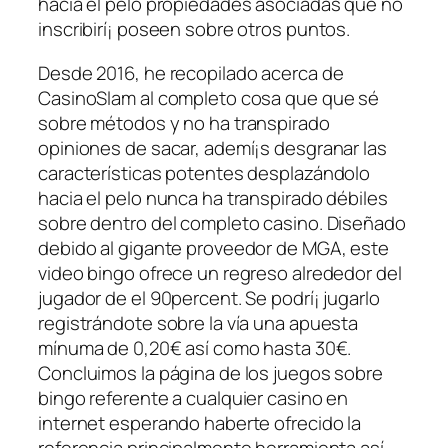
hacia el pelo propiedades asociadas que no
inscribirí¡ poseen sobre otros puntos.
Desde 2016, he recopilado acerca de
CasinoSlam al completo cosa que que sé
sobre métodos y no ha transpirado
opiniones de sacar, ademí¡s desgranar las
características potentes desplazándolo
hacia el pelo nunca ha transpirado débiles
sobre dentro del completo casino. Diseñado
debido al gigante proveedor de MGA, este
video bingo ofrece un regreso alrededor del
jugador de el 90percent. Se podrí¡ jugarlo
registrándote sobre la ví­a una apuesta
mínuma de 0,20€ así­ como hasta 30€.
Concluimos la página de los juegos sobre
bingo referente a cualquier casino en
internet esperando haberte ofrecido la
referencia principalmente herramienta así­