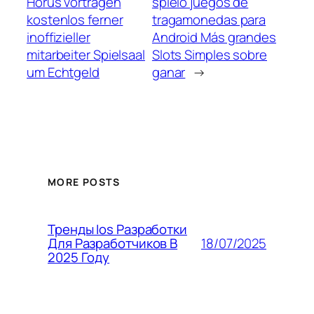
Horus vortragen
spielo juegos de
kostenlos ferner
tragamonedas para
inoffizieller
Android Más grandes
mitarbeiter Spielsaal
Slots Simples sobre
um Echtgeld
ganar
→
MORE POSTS
Тренды Ios Разработки
18/07/2025
Для Разработчиков В
2025 Году