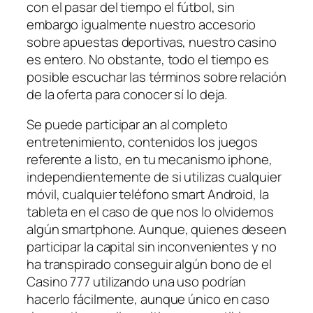
con el pasar del tiempo el fútbol, sin
embargo igualmente nuestro accesorio
sobre apuestas deportivas, nuestro casino
es entero. No obstante, todo el tiempo es
posible escuchar las términos sobre relación
de la oferta para conocer sí lo deja.
Se puede participar an al completo
entretenimiento, contenidos los juegos
referente a listo, en tu mecanismo iphone,
independientemente de si utilizas cualquier
móvil, cualquier teléfono smart Android, la
tableta en el caso de que nos lo olvidemos
algún smartphone. Aunque, quienes deseen
participar la capital sin inconvenientes y no
ha transpirado conseguir algún bono de el
Casino 777 utilizando una uso podrían
hacerlo fácilmente, aunque único en caso