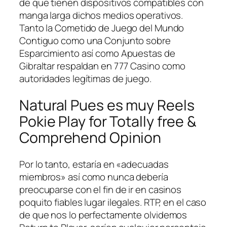
de que tienen dispositivos compatibles con
manga larga dichos medios operativos.
Tanto la Cometido de Juego del Mundo
Contiguo como una Conjunto sobre
Esparcimiento así­ como Apuestas de
Gibraltar respaldan en 777 Casino como
autoridades legítimas de juego.
Natural Pues es muy Reels
Pokie Play for Totally free &
Comprehend Opinion
Por lo tanto, estaría en «adecuadas
miembros» así­ como nunca debería
preocuparse con el fin de ir en casinos
poquito fiables lugar ilegales. RTP, en el caso
de que nos lo perfectamente olvidemos