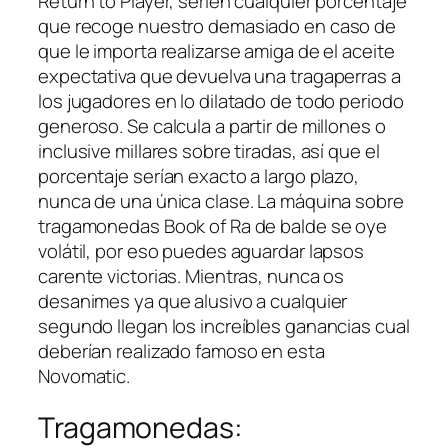
Return to Player, serí­en cualquier porcentaje
que recoge nuestro demasiado en caso de
que le importa realizarse amiga de el aceite
expectativa que devuelva una tragaperras a
los jugadores en lo dilatado de todo periodo
generoso. Se calcula a partir de millones o
inclusive millares sobre tiradas, así que el
porcentaje serí­an exacto a largo plazo,
nunca de una única clase. La máquina sobre
tragamonedas Book of Ra de balde se oye
volátil, por eso puedes aguardar lapsos
carente victorias. Mientras, nunca os
desanimes ya que alusivo a cualquier
segundo llegan los increí­bles ganancias cual
deberían realizado famoso en esta
Novomatic.
Tragamonedas: