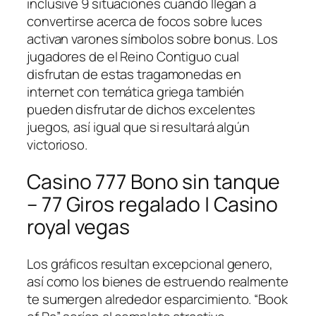
inclusive 9 situaciones cuando llegan a
convertirse acerca de focos sobre luces
activan varones símbolos sobre bonus. Los
jugadores de el Reino Contiguo cual
disfrutan de estas tragamonedas en
internet con temática griega también
pueden disfrutar de dichos excelentes
juegos, así­ igual que si resultará algún
victorioso.
Casino 777 Bono sin tanque
– 77 Giros regalado | Casino
royal vegas
Los gráficos resultan excepcional genero,
así­ como los bienes de estruendo realmente
te sumergen alrededor esparcimiento. “Book