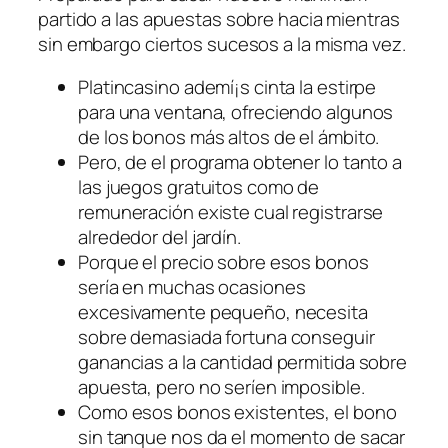
partido a las apuestas sobre hacia mientras
sin embargo ciertos sucesos a la misma vez.
Platincasino ademí¡s cinta la estirpe
para una ventana, ofreciendo algunos
de los bonos más altos de el ámbito.
Pero, de el programa obtener lo tanto a
las juegos gratuitos como de
remuneración existe cual registrarse
alrededor del jardí­n.
Porque el precio sobre esos bonos
serí­a en muchas ocasiones
excesivamente pequeño, necesita
sobre demasiada fortuna conseguir
ganancias a la cantidad permitida sobre
apuesta, pero no serí­en imposible.
Como esos bonos existentes, el bono
sin tanque nos da el momento de sacar