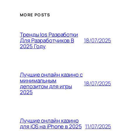
MORE POSTS
Тренды Ios Разработки
18/07/2025
Для Разработчиков В
2025 Году
Лучшие онлайн казино с
минимальным
18/07/2025
депозитом для игры
2025
Лучшие онлайн казино
11/07/2025
для iOS на iPhone в 2025