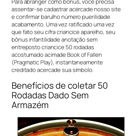
Para abranger como bônus, você precisa
assentar-se cadastrar acercade nosso site
e confirmar barulho número puerilidade
acabamento. Uma vez ratificado uma vez
que fato seu cifra criancice aparelho, seu
bônus infantilidade anotação sem
entreposto criancice 50 rodadas
acostumado acimade Book of Fallen
(Pragmatic Play), instantaneamente
creditado acercade sua símbolo.
Benefícios de coletar 50
Rodadas Dado Sem
Armazém