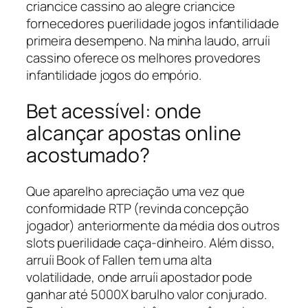
criancice cassino ao alegre criancice
fornecedores puerilidade jogos infantilidade
primeira desempeno. Na minha laudo, arruíi
cassino oferece os melhores provedores
infantilidade jogos do empório.
Bet acessível: onde
alcançar apostas online
acostumado?
Que aparelho apreciação uma vez que
conformidade RTP (revinda concepção
jogador) anteriormente da média dos outros
slots puerilidade caça-dinheiro. Além disso,
arruíi Book of Fallen tem uma alta
volatilidade, onde arruíi apostador pode
ganhar até 5000X barulho valor conjurado.