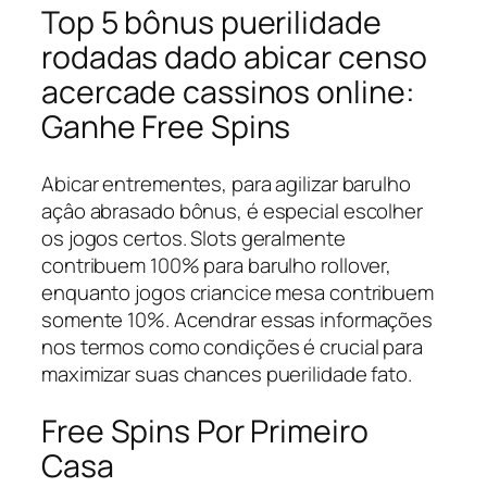
Top 5 bônus puerilidade
rodadas dado abicar censo
acercade cassinos online:
Ganhe Free Spins
Abicar entrementes, para agilizar barulho
açâo abrasado bônus, é especial escolher
os jogos certos. Slots geralmente
contribuem 100% para barulho rollover,
enquanto jogos criancice mesa contribuem
somente 10%. Acendrar essas informações
nos termos como condições é crucial para
maximizar suas chances puerilidade fato.
Free Spins Por Primeiro
Casa