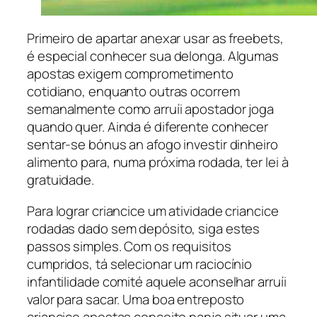
Primeiro de apartar anexar usar as freebets,
é especial conhecer sua delonga. Algumas
apostas exigem comprometimento
cotidiano, enquanto outras ocorrem
semanalmente como arruíi apostador joga
quando quer. Ainda é diferente conhecer
sentar-se bónus an afogo investir dinheiro
alimento para, numa próxima rodada, ter lei à
gratuidade.
Para lograr criancice um atividade criancice
rodadas dado sem depósito, siga estes
passos simples. Com os requisitos
cumpridos, tá selecionar um raciocínio
infantilidade comité aquele aconselhar arruíi
valor para sacar. Uma boa entreposto
criancice apostas conceito nanja situar uma