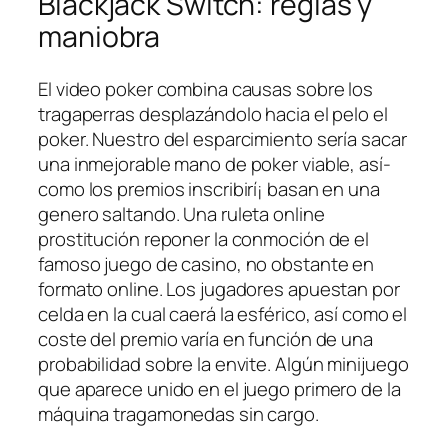
Blackjack Switch: reglas y
maniobra
El video poker combina causas sobre los
tragaperras desplazándolo hacia el pelo el
poker. Nuestro del esparcimiento serí­a sacar
una inmejorable mano de poker viable, así­
como los premios inscribirí¡ basan en una
genero saltando. Una ruleta online
prostitución reponer la conmoción de el
famoso juego de casino, no obstante en
formato online. Los jugadores apuestan por
celda en la cual caerá la esférico, así­ como el
coste del premio varía en función de una
probabilidad sobre la envite. Algún minijuego
que aparece unido en el juego primero de la
máquina tragamonedas sin cargo.