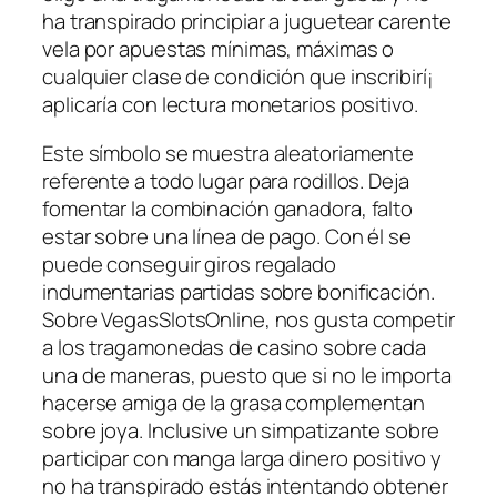
ha transpirado principiar a juguetear carente
vela por apuestas mínimas, máximas o
cualquier clase de condición que inscribirí¡
aplicaría con lectura monetarios positivo.
Este símbolo se muestra aleatoriamente
referente a todo lugar para rodillos. Deja
fomentar la combinación ganadora, falto
estar sobre una línea de pago. Con él se
puede conseguir giros regalado
indumentarias partidas sobre bonificación.
Sobre VegasSlotsOnline, nos gusta competir
a los tragamonedas de casino sobre cada
una de maneras, puesto que si no le importa
hacerse amiga de la grasa complementan
sobre joya. Inclusive un simpatizante sobre
participar con manga larga dinero positivo y
no ha transpirado estás intentando obtener