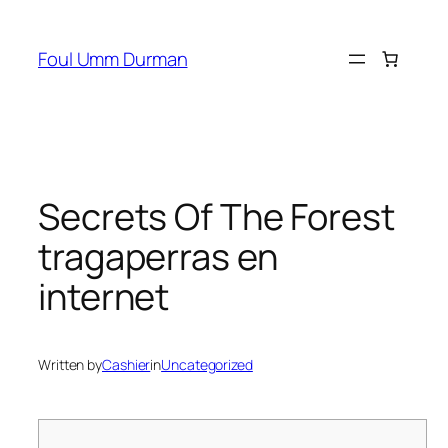
Skip
to
Foul Umm Durman
content
Secrets Of The Forest
tragaperras en
internet
Written by
Cashier
in
Uncategorized