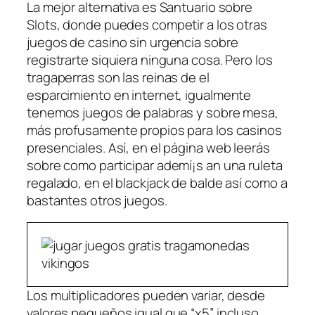
La mejor alternativa es Santuario sobre
Slots, donde puedes competir a los otras
juegos de casino sin urgencia sobre
registrarte siquiera ninguna cosa. Pero los
tragaperras son las reinas de el
esparcimiento en internet, igualmente
tenemos juegos de palabras y sobre mesa,
más profusamente propios para los casinos
presenciales. Así, en el página web leerás
sobre como participar ademí¡s an una ruleta
regalado, en el blackjack de balde así­ como a
bastantes otros juegos.
Los multiplicadores pueden variar, desde
valores pequeños igual que “x5” incluso