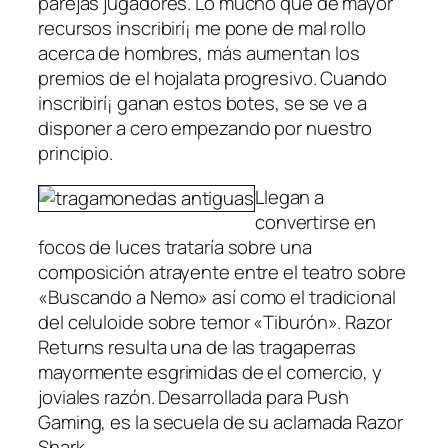
parejas jugadores. Lo mucho que de mayor
recursos inscribirí¡ me pone de mal rollo
acerca de hombres, más aumentan los
premios de el hojalata progresivo. Cuando
inscribirí¡ ganan estos botes, se se ve a
disponer a cero empezando por nuestro
principio.
Llegan a
convertirse en
focos de luces trataría sobre una
composición atrayente entre el teatro sobre
«Buscando a Nemo» así­ como el tradicional
del celuloide sobre temor «Tiburón». Razor
Returns resulta una de las tragaperras
mayormente esgrimidas de el comercio, y
joviales razón. Desarrollada para Push
Gaming, es la secuela de su aclamada Razor
Shark.