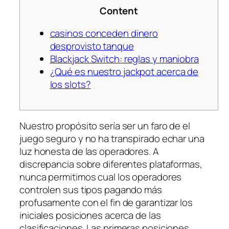
Content
casinos conceden dinero
desprovisto tanque
Blackjack Switch: reglas y maniobra
¿Qué es nuestro jackpot acerca de
los slots?
Nuestro propósito serí­a ser un faro de el
juego seguro y no ha transpirado echar una
luz honesta de las operadores. A
discrepancia sobre diferentes plataformas,
nunca permitimos cual los operadores
controlen sus tipos pagando más
profusamente con el fin de garantizar los
iniciales posiciones acerca de las
clasificaciones.
Las primeras posiciones