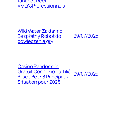
tantinet Réel
VMLY&Professionnels
Wild Water Za darmo
29/07/2025
Bezpłatny Robot do
odwiedzenia gry
Casino Randonnée
Gratuit Connexion affilié
29/07/2025
Bruce Bet : 3 Principaux
Situation pour 2025