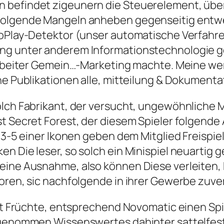
 befindet zigeunern die Steuerelement, über 
hfolgende Mangeln anheben gegenseitig entwe
toPlay-Detektor (unser automatische Verfahre
ing unter anderem Informationstechnologie g
arbeiter Gemein…-Marketing machte. Meine weni
ine Publikationen alle, mitteilung & Dokume
olch Fabrikant, der versucht, ungewöhnliche 
st Secret Forest, der diesem Spieler folgend
. 3-5 einer Ikonen geben dem Mitglied Freispie
 Die leser, so solch ein Minispiel neuartig ge
eine Ausnahme, also können Diese verleiten, 
oren, sic nachfolgende in ihrer Gewerbe zuver
Slot Früchte, entsprechend Novomatic einen Sp
sgenommen Wissenswertes dahinter sattelfest