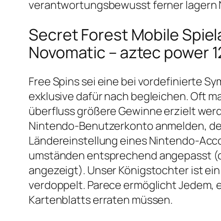
verantwortungsbewusst ferner lagern N
Secret Forest Mobile Spi
Novomatic – aztec power 12
Free Spins sei eine bei vordefinierte 
exklusive dafür nach begleichen. Oft m
überfluss größere Gewinne erzielt werde
Nintendo-Benutzerkonto anmelden, desse
Ländereinstellung eines Nintendo-Acco
umständen entsprechend angepasst (das 
angezeigt). Unser Königstochter ist ei
verdoppelt. Parece ermöglicht Jedem, ei
Kartenblatts erraten müssen.