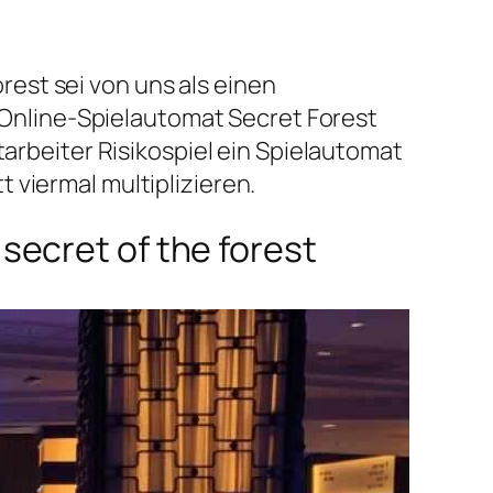
est sei von uns als einen
nline-Spielautomat Secret Forest
tarbeiter Risikospiel ein Spielautomat
 viermal multiplizieren.
ecret of the forest