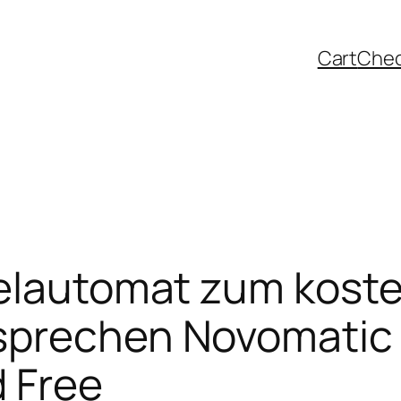
Cart
Che
ielautomat zum kost
sprechen Novomatic 
d Free