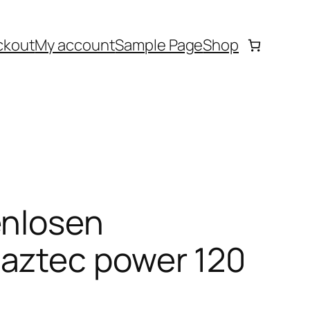
ckout
My account
Sample Page
Shop
enlosen
aztec power 120