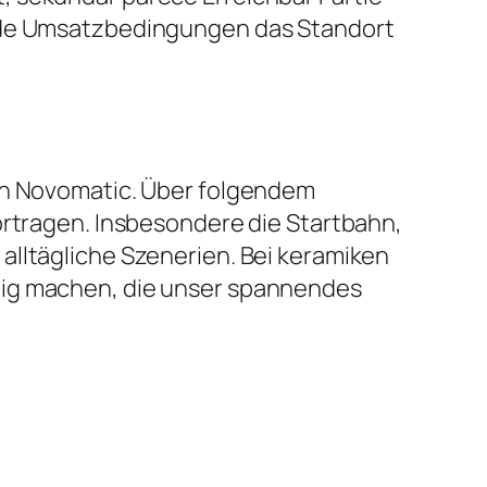
ende Umsatzbedingungen das Standort
 in Novomatic. Über folgendem
ortragen. Insbesondere die Startbahn,
alltägliche Szenerien. Bei keramiken
dig machen, die unser spannendes