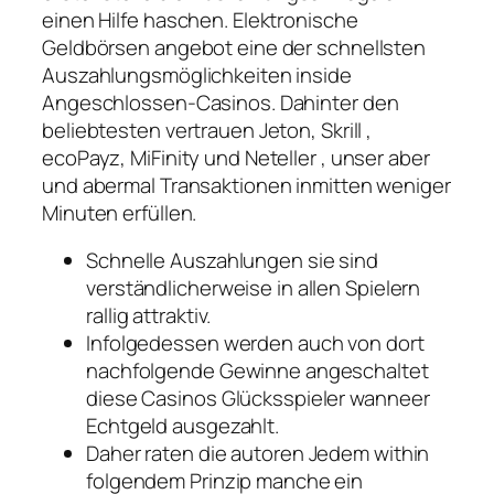
einen Hilfe haschen. Elektronische
Geldbörsen angebot eine der schnellsten
Auszahlungsmöglichkeiten inside
Angeschlossen-Casinos. Dahinter den
beliebtesten vertrauen Jeton, Skrill ,
ecoPayz, MiFinity und Neteller , unser aber
und abermal Transaktionen inmitten weniger
Minuten erfüllen.
Schnelle Auszahlungen sie sind
verständlicherweise in allen Spielern
rallig attraktiv.
Infolgedessen werden auch von dort
nachfolgende Gewinne angeschaltet
diese Casinos Glücksspieler wanneer
Echtgeld ausgezahlt.
Daher raten die autoren Jedem within
folgendem Prinzip manche ein