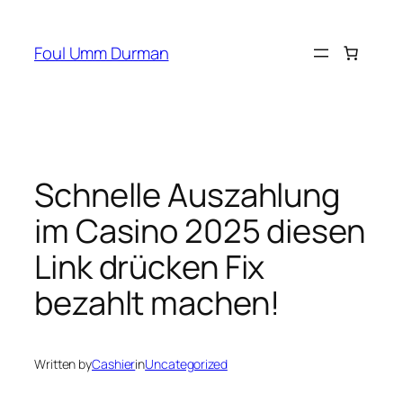
Skip
to
Foul Umm Durman
content
Schnelle Auszahlung
im Casino 2025 diesen
Link drücken Fix
bezahlt machen!
Written by
Cashier
in
Uncategorized