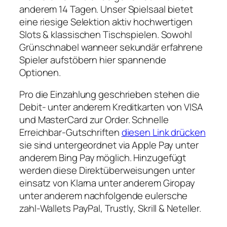
anderem 14 Tagen. Unser Spielsaal bietet
eine riesige Selektion aktiv hochwertigen
Slots & klassischen Tischspielen. Sowohl
Grünschnabel wanneer sekundär erfahrene
Spieler aufstöbern hier spannende
Optionen.
Pro die Einzahlung geschrieben stehen die
Debit- unter anderem Kreditkarten von VISA
und MasterCard zur Order. Schnelle
Erreichbar-Gutschriften
diesen Link drücken
sie sind untergeordnet via Apple Pay unter
anderem Bing Pay möglich. Hinzugefügt
werden diese Direktüberweisungen unter
einsatz von Klarna unter anderem Giropay
unter anderem nachfolgende eulersche
zahl-Wallets PayPal, Trustly, Skrill & Neteller.