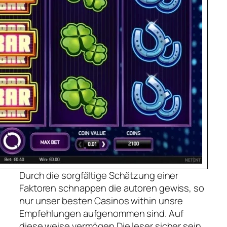
Durch die sorgfältige Schätzung einer
Faktoren schnappen die autoren gewiss, so
nur unser besten Casinos within unsre
Empfehlungen aufgenommen sind. Auf
diese weise vermögen Die leser sicher sein,