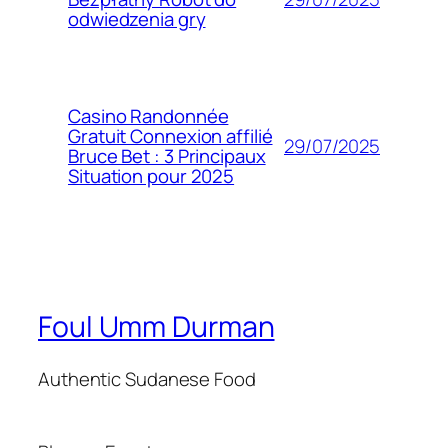
odwiedzenia gry
Casino Randonnée
Gratuit Connexion affilié
29/07/2025
Bruce Bet : 3 Principaux
Situation pour 2025
Foul Umm Durman
Authentic Sudanese Food