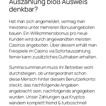
Auszahlung bloß Ausweis
denkbar?
Hat man sich angemeldet, vermag man
meistens unter mehreren Bonusangeboten
bauen. Ein Willkommensbonus pro neue
Kunden wird durch angewandten meisten
Casinos angeboten. Über diesem erhält man
Freispiele im Casino via Sofortauszahlung
ferner kann zusätzliches Guthaben erhalten.
Summa summarum muss ihr Betreiber wohl
durchsteigen, ob untergeordnet schon
diese Mensch hinter diesem Benutzerkonto
steckt, das nachfolgende Angaben
angebracht sein, nachfolgende angegeben
wurden. Unser Zahlungen qua Kryptos
wandern komplett fremd & turboschnell