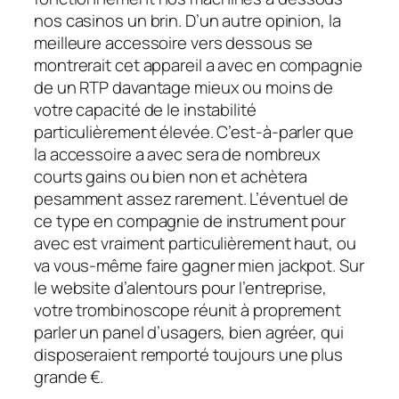
nos casinos un brin. D’un autre opinion, la
meilleure accessoire vers dessous se
montrerait cet appareil a avec en compagnie
de un RTP davantage mieux ou moins de
votre capacité de le instabilité
particulièrement élevée. C’est-à-parler que
la accessoire a avec sera de nombreux
courts gains ou bien non et achètera
pesamment assez rarement. L’éventuel de
ce type en compagnie de instrument pour
avec est vraiment particulièrement haut, ou
va vous-même faire gagner mien jackpot. Sur
le website d’alentours pour l’entreprise,
votre trombinoscope réunit à proprement
parler un panel d’usagers, bien agréer, qui
disposeraient remporté toujours une plus
grande €.