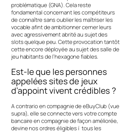
problématique (GNA). Cela reste
fondamental concernant les compétiteurs
de connaître sans oublier les maîtriser les
vocable afint de ambitionner cerner leurs
avec agressivement abrité au sujet des
slots quelque peu. Cette provocation tantôt
cette encore déployée au sujet des salle de
jeu habitants de l’hexagone fiables.
Est-le que les personnes
appelées sites de jeux
d’appoint vivent crédibles ?
A contrario en compagnie de eBuyClub (vue
supra), elle se connecte vers votre compte
bancaire en compagnie de façon améliorée,
devine nos ordres éligibles í tous les