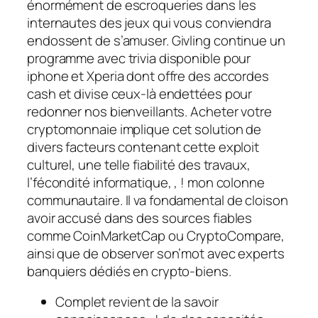
énormément de escroqueries dans les
internautes des jeux qui vous conviendra
endossent de s’amuser. Givling continue un
programme avec trivia disponible pour
iphone et Xperia dont offre des accordes
cash et divise ceux-là endettées pour
redonner nos bienveillants. Acheter votre
cryptomonnaie implique cet solution de
divers facteurs contenant cette exploit
culturel, une telle fiabilité des travaux,
l’fécondité informatique, , ! mon colonne
communautaire. Il va fondamental de cloison
avoir accusé dans des sources fiables
comme CoinMarketCap ou CryptoCompare,
ainsi que de observer son’mot avec experts
banquiers dédiés en crypto-biens.
Complet revient de la savoir