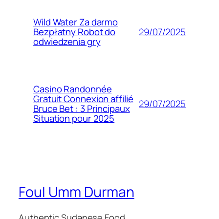
Wild Water Za darmo
29/07/2025
Bezpłatny Robot do
odwiedzenia gry
Casino Randonnée
Gratuit Connexion affilié
29/07/2025
Bruce Bet : 3 Principaux
Situation pour 2025
Foul Umm Durman
Authentic Sudanese Food