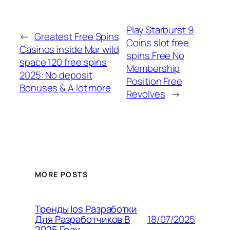
Play Starburst 9
←
Greatest Free Spins
Coins slot free
Casinos inside Mar wild
spins Free No
space 120 free spins
Membership
2025: No deposit
Position Free
Bonuses & A lot more
Revolves
→
MORE POSTS
Тренды Ios Разработки
18/07/2025
Для Разработчиков В
2025 Году