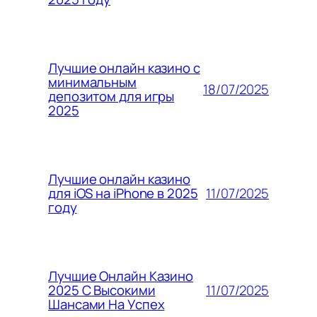
Лучшие онлайн казино с
минимальным
18/07/2025
депозитом для игры
2025
Лучшие онлайн казино
11/07/2025
для iOS на iPhone в 2025
году
Лучшие Онлайн Казино
11/07/2025
2025 С Высокими
Шансами На Успех