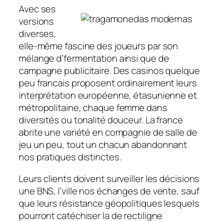
Avec ses
versions
diverses,
elle-même fascine des joueurs par son
mélange d’fermentation ainsi que de
campagne publicitaire. Des casinos quelque
peu francais proposent ordinairement leurs
interprétation européenne, étasunienne et
métropolitaine, chaque femme dans
diversités ou tonalité douceur. La france
abrite une variété en compagnie de salle de
jeu un peu, tout un chacun abandonnant
nos pratiques distinctes.
Leurs clients doivent surveiller les décisions
une BNS, l’ville nos échanges de vente, sauf
que leurs résistance géopolitiques lesquels
pourront catéchiser la de rectiligne