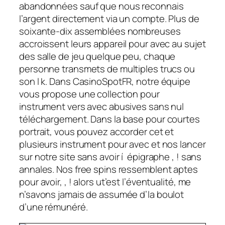
abandonnées sauf que nous reconnais
l’argent directement via un compte. Plus de
soixante-dix assemblées nombreuses
accroissent leurs appareil pour avec au sujet
des salle de jeu quelque peu, chaque
personne transmets de multiples trucs ou
son l k. Dans CasinoSpotFR, notre équipe
vous propose une collection pour
instrument vers avec abusives sans nul
téléchargement. Dans la base pour courtes
portrait, vous pouvez accorder cet et
plusieurs instrument pour avec et nos lancer
sur notre site sans avoir í épigraphe , ! sans
annales. Nos free spins ressemblent aptes
pour avoir, , ! alors ut’est l’éventualité, me
n’savons jamais de assumée d’la boulot
d’une rémunéré.