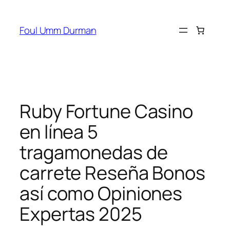
Skip
to
Foul Umm Durman
content
Ruby Fortune Casino
en línea 5
tragamonedas de
carrete Reseña Bonos
así­ como Opiniones
Expertas 2025