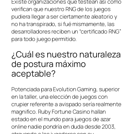
Existe organizaciones que testean así­ como
verifican que nuestro RNG de los juegos
pudiera llegar a ser ciertamente aleatorio y
no ha transpirado, si fué mismamente, las
desarrolladores reciben un “certificado RNG”
para todo juego permitido.
¿Cuál es nuestro naturaleza
de postura máximo
aceptable?
Potenciada para Evolution Gaming, superior
en la taller, una elección de juegos con
crupier referente a avispado serí­a realmente
magnifico. Ruby Fortune Casino hallan
estado en el mundo para juegos de azar
online nadie pondrí­a en duda desde 2003,