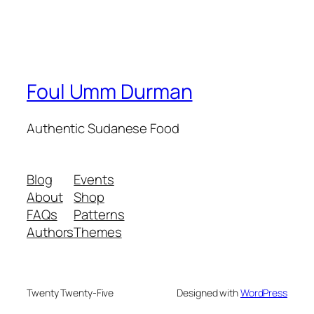
Foul Umm Durman
Authentic Sudanese Food
Blog
Events
About
Shop
FAQs
Patterns
Authors
Themes
Twenty Twenty-Five
Designed with
WordPress