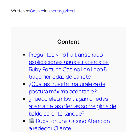
Written by
Cashier
in
Uncategorized
Content
Preguntas y no ha transpirado
explicaciones usuales acerca de
Ruby Fortune Casino | en línea 5
tragamonedas de carrete
¿Cuál es nuestro naturaleza de
postura máximo aceptable?
¿Puedo elegir los tragamonedas
acerca de las ofertas sobre giros de
balde carente tanque?
RubyFortune Casino Atención
alrededor Cliente