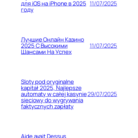
11/07/2025
для iOS на iPhone в 2025
году
Лучшие Онлайн Казино
11/07/2025
2025 С Высокими
Шансами На Успех
Sloty pod oryginalne
kapitał 2025, Najlepsze
29/07/2025
automaty w całej kasynie
sieciowy do wygrywania
faktycznych zapłaty
Aide avait Dessus