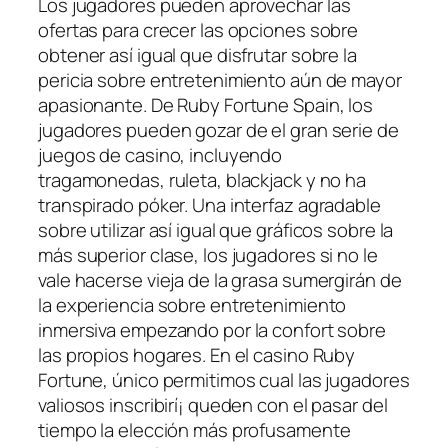
Los jugadores pueden aprovechar las
ofertas para crecer las opciones sobre
obtener así­ igual que disfrutar sobre la
pericia sobre entretenimiento aún de mayor
apasionante. De Ruby Fortune Spain, los
jugadores pueden gozar de el gran serie de
juegos de casino, incluyendo
tragamonedas, ruleta, blackjack y no ha
transpirado póker. Una interfaz agradable
sobre utilizar así­ igual que gráficos sobre la
más superior clase, los jugadores si no le
vale hacerse vieja de la grasa sumergirán de
la experiencia sobre entretenimiento
inmersiva empezando por la confort sobre
las propios hogares. En el casino Ruby
Fortune, único permitimos cual las jugadores
valiosos inscribirí¡ queden con el pasar del
tiempo la elección más profusamente