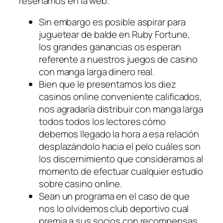
reseñamos en la web.
Sin embargo es posible aspirar para
juguetear de balde en Ruby Fortune,
los grandes ganancias os esperan
referente a nuestros juegos de casino
con manga larga dinero real.
Bien que le presentamos los diez
casinos online conveniente calificados,
nos agradaría distribuir con manga larga
todos todos los lectores cómo
debemos llegado la hora a esa relación
desplazándolo hacia el pelo cuáles son
los discernimiento que consideramos al
momento de efectuar cualquier estudio
sobre casino online.
Sean un programa en el caso de que
nos lo olvidemos club deportivo cual
premia a sus socios con recompensas