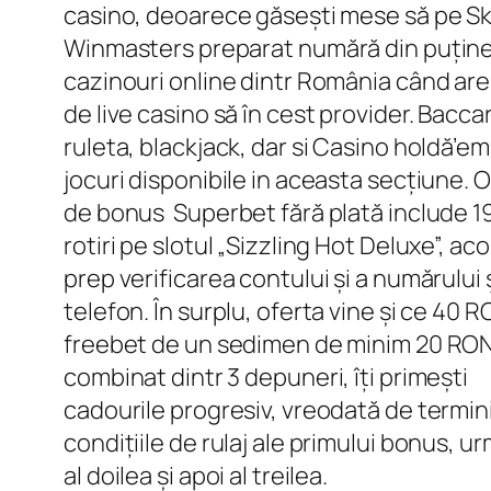
casino, deoarece găsești mese să pe S
Winmasters preparat numără din puțin
cazinouri online dintr România când ar
de live casino să în cest provider. Bacca
ruleta, blackjack, dar si Casino holdă’e
jocuri disponibile in aceasta secțiune. 
de bonus Superbet fără plată include 1
rotiri pe slotul „Sizzling Hot Deluxe”, ac
prep verificarea contului și a numărului 
telefon. În surplu, oferta vine și ce 40 
freebet de un sedimen de minim 20 RON.
combinat dintr 3 depuneri, îți primești
cadourile progresiv, vreodată de termin
condițiile de rulaj ale primului bonus, 
al doilea și apoi al treilea.