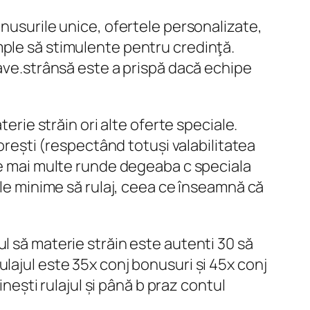
onusurile unice, ofertele personalizate,
mple să stimulente pentru credinţă.
wave.strânsă este a prispă dacă echipe
erie străin ori alte oferte speciale.
dorești (respectând totuși valabilitatea
uce mai multe runde degeaba c speciala
ile minime să rulaj, ceea ce înseamnă că
l să materie străin este autenti 30 să
 Rulajul este 35x conj bonusuri și 45x conj
inești rulajul și până b praz contul