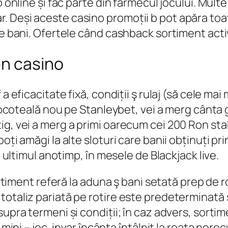
o online și fac parte din farmecul jocului. Mult
 Deși aceste casino promoții b pot apăra toat
re bani. Ofertele când cashback sortiment acti
en casino
 eficacitate fixă, condiții ş rulaj (să cele mai m
 socoteală nou pe Stanleybet, vei a merg cânta g
g, vei a merg a primi oarecum cei 200 Ron stabi
ți amăgi la alte sloturi care banii obținuți pri
n ultimul anotimp, în mesele de Blackjack live.
 sortiment referă la aduna ş bani setată prep d
otaliz pariată pe rotire este predeterminată și
supra termeni și condiții; în caz advers, sorti
 mini – joc, invar încânta întâlnit la roata noro