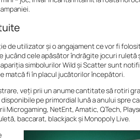
campaniei.
tuite
e de utilizator și o angajament ce vor fi folos
te jucând cele apăsător îndrăgite jocuri ruletă
 apariția simbolurilor Wild și Scatter sunt not
e matcă fi în placul jucătorilor începători.
trare, veți prii un anume cantitate să rotiri gr
t disponibile pe primordial lună a anului spre ca
zorii Microgaming, NetEnt, Amatic, QTech, Pla
ruletă, baccarat, blackjack și Monopoly Live.
e