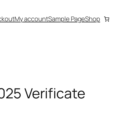
ckout
My account
Sample Page
Shop
025 Verificate