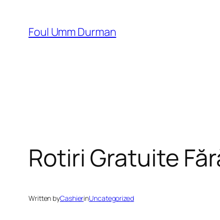
Skip
to
Foul Umm Durman
content
Rotiri Gratuite Fă
Written by
Cashier
in
Uncategorized