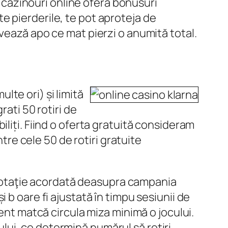
e cazinouri online oferă bonusuri
e pierderile, te pot aproteja de
vează apo ce mat pierzi o anumită total.
ulte ori) și limită
rati 50 rotiri de
liți. Fiind o oferta gratuită consideram
ntre cele 50 de rotiri gratuite
e rotaţie acordată deasupra campania
 b oare fi ajustată în timpu sesiunii de
ment matcă circula miza minimă o jocului.
cului, ce determină numărul să rotiri