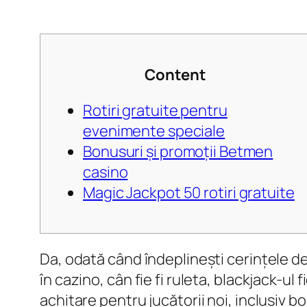
Content
Rotiri gratuite pentru
evenimente speciale
Bonusuri și promoții Betmen
casino
Magic Jackpot 50 rotiri gratuite
Da, odată când îndeplinești cerințele de r
în cazino, cân fie fi ruleta, blackjack-ul 
achitare pentru jucătorii noi, inclusiv b