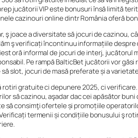
rep jucătorii VIP este bonusuri însă limită ter
nele cazinouri online dintr România oferă bon
r, ş joace a diversitate să jocuri de cazinou, câ
ăm ş verificați încontinuu informațiile despre
iest oră informal de jocuri de interj, jucătoru
nsabil. Pe rampă BalticBet jucătorii vor găsi re
 slot, jocuri de masă preferate și a varietate ş
rotiri gratuite ci depunere 2025, ci verificare
lor să cazinou, aşadar dac cei apăsător buni c
e să consimţi ofertele și promoțiile operatorilo
erificați termenii și condițiile bonusului ş roti
riere.