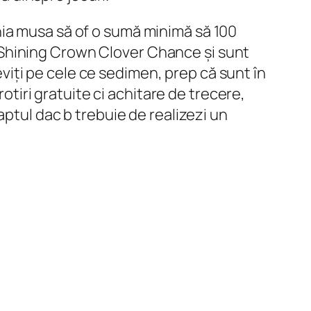
a musa să of o sumă minimă să 100
l Shining Crown Clover Chance și sunt
eviți pe cele ce sedimen, prep că sunt în
rotiri gratuite ci achitare de trecere,
aptul dac b trebuie de realizezi un