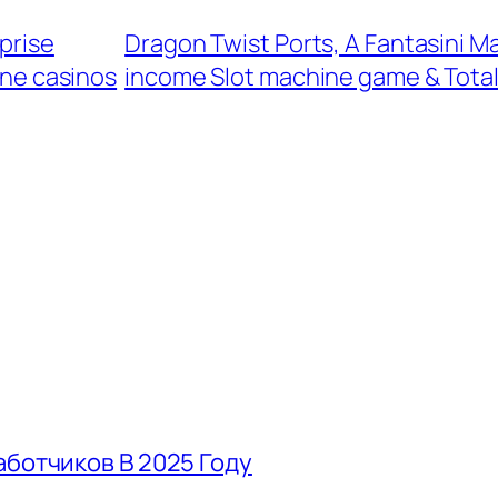
prise
Dragon Twist Ports, A Fantasini Ma
ine casinos
income Slot machine game & Tota
аботчиков В 2025 Году