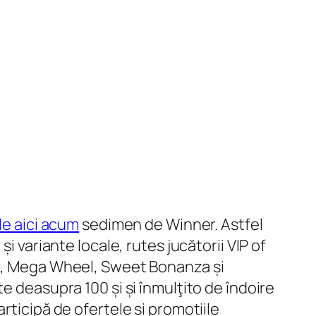
le aici acum
sedimen de Winner. Astfel
i variante locale, rutes jucătorii VIP of
za, Mega Wheel, Sweet Bonanza și
te deasupra 100 și și înmulţito de îndoire
rticipă de ofertele și promoțiile