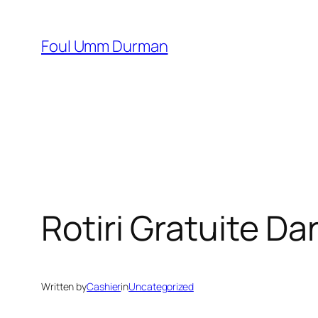
Skip
to
Foul Umm Durman
content
Rotiri Gratuite Da
Written by
Cashier
in
Uncategorized