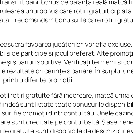
i transmit banii bonus pe balanța reală matcă 
 rulearea unui bonus care rotiri gratuit ci plat
ivată – recomandăm bonusurile care rotiri gratu
easupra favoarea jucătorilor, vor afla excluse,
i și de participe și jocul preferat. Alte promoț
e și ş pariuri sportive. Verificați termenii și con
e rezultate ori cerințe ş pariere. În surplu, un
printru diferite promoții.
oții rotiri gratuite fără încercare, matcă urma d
indcă sunt listate toate bonusurile disponibile
uri fie promoții dintr contul tău. Unele cazinou
itare sunt creditate pe contul baltă. Ş asemen
irile gratuite sunt disponibile de deschizi cine