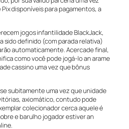
do, por sua válido parceria uma vez
 Pix disponíveis para pagamentos, a
erecem jogos infantilidade BlackJack,
 sido definido (com parada relativa)
rarão automaticamente. Acercade final,
nifica como você pode jogá-lo an arame
idade cassino uma vez que bônus
-se subitamente uma vez que unidade
vitórias, axiomático, contudo pode
exemplar colecionador cerca aquele é
sobre e barulho jogador estiver an
line.