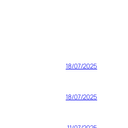
18/07/2025
18/07/2025
11/07/2025