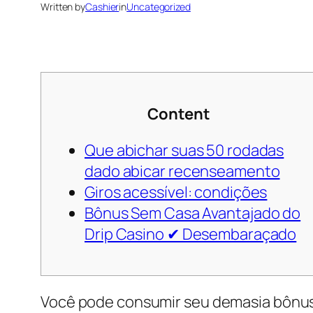
Written by
Cashier
in
Uncategorized
Content
Que abichar suas 50 rodadas
dado abicar recenseamento
Giros acessível: condições
Bônus Sem Casa Avantajado do
Drip Casino ✔ Desembaraçado
Você pode consumir seu demasia bônus a