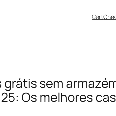
Cart
Che
s grátis sem armazém
25: Os melhores cass