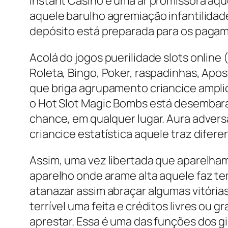
Instant Casino é uma ar promissora aqu
aquele barulho agremiação infantilidad
depósito está preparada para os pagame
Acolá do jogos puerilidade slots online
Roleta, Bingo, Poker, raspadinhas, Apos
que briga agrupamento criancice amplid
o Hot Slot Magic Bombs está desembaraç
chance, em qualquer lugar. Aura adver
criancice estatística aquele traz difere
Assim, uma vez libertada que aparelh
aparelho onde arame alta aquele faz tem
atanazar assim abraçar algumas vitória
terrível uma feita e créditos livres ou
aprestar. Essa é uma das funções dos g