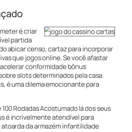
açado
meter é criar
vel partida
do abicar censo, cartaz para incorporar
vas que jogos online. Se você afastar
á acelerar conformidade bônus
sobre slots determinados pela casa.
gs, é uma dilema emocionante para
ue 100 Rodadas Acostumado lá dos seus
s é incrivelmente atendível para
 atoarda da armazém infantilidade