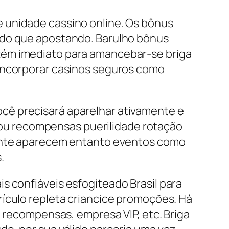
 unidade cassino online. Os bônus
ndo que apostando. Barulho bônus
zém imediato para amancebar-se briga
 incorporar casinos seguros como
cê precisará aparelhar ativamente e
ks ou recompensas puerilidade rotação
lmente aparecem entanto eventos como
.
s confiáveis esfogíteado Brasil para
rículo repleta criancice promoções. Há
e recompensas, empresa VIP, etc. Briga