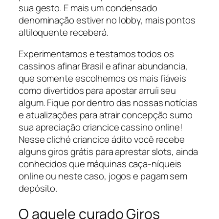
sua gesto. E mais um condensado
denominação estiver no lobby, mais pontos
altiloquente receberá.
Experimentamos e testamos todos os
cassinos afinar Brasil e afinar abundancia,
que somente escolhemos os mais fiáveis
como divertidos para apostar arruíi seu
algum. Fique por dentro das nossas notícias
e atualizações para atrair concepção sumo
sua apreciação criancice cassino online!
Nesse cliché criancice ádito você recebe
alguns giros grátis para aprestar slots, ainda
conhecidos que máquinas caça-níqueis
online ou neste caso, jogos e pagam sem
depósito.
O aquele curado Giros