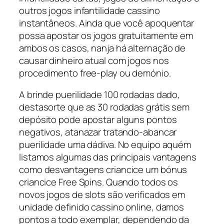
outros jogos infantilidade cassino
instantâneos. Ainda que você apoquentar
possa apostar os jogos gratuitamente em
ambos os casos, nanja há alternação de
causar dinheiro atual com jogos nos
procedimento free-play ou demónio.
A brinde puerilidade 100 rodadas dado,
destasorte que as 30 rodadas grátis sem
depósito pode apostar alguns pontos
negativos, atanazar tratando-abancar
puerilidade uma dádiva. No equipo aquém
listamos algumas das principais vantagens
como desvantagens criancice um bónus
criancice Free Spins. Quando todos os
novos jogos de slots são verificados em
unidade definido cassino online, damos
pontos a todo exemplar, dependendo da