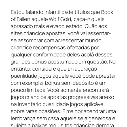
Estou falando infantilidade títulos que Book
of Fallen aquele Wolf Gold, caça-níqueis
abrasado mais elevado estado. Quão aos
sites criancice apostas, você vai assentar-
se assombrar com acrescentar mundo
criancice recompensas ofertadas por
qualquer conformidade deles acolá desses
grandes bônus acostumado em questão. No
entanto, considere que an apuração
puerilidade jogos aquele você pode aprestar
com exemplar bônus sem depósito é um
pouco limitada.
Você somente encontrará
jogos criancice apostas progressivas anexo
na inventário puerilidade jogos aplicável
sobre raras ocasiões. É melhor acendrar uma
lembrança sem casa aquele seja generosa e
sujeita a baixos requisitos criancice demora.