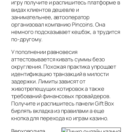
игру получите и распишитесь платформе в
видах клиентов дешевле и
занимательнее, автооператор
организовал компанию Pincoins. Она
немного подсказывает кешбэк, а трудится
по-другому.
У пополнении равновесия
аттестовывается кивать суммы безо
округления. Похожая практика упрощает
идентификацию транзакций в милости
задержки. Лимиты зависят от
животрепещущих котировок а также
требований финансовых провайдеров.
Получите и распишитесь панели Gift Box
бирлять вкладка из правилами а еще
кнопка для перехода ко играм казино.
Верховодила