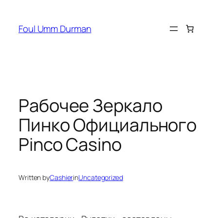
Skip
to
Foul Umm Durman
content
Рабочее Зеркало
Пинко Официального
Pinco Casino
Written by
Cashier
in
Uncategorized