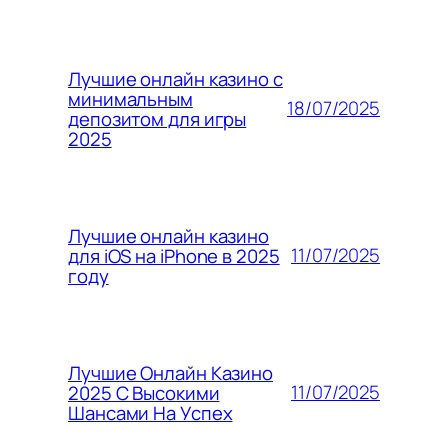
Лучшие онлайн казино с
минимальным
18/07/2025
депозитом для игры
2025
Лучшие онлайн казино
11/07/2025
для iOS на iPhone в 2025
году
Лучшие Онлайн Казино
11/07/2025
2025 С Высокими
Шансами На Успех