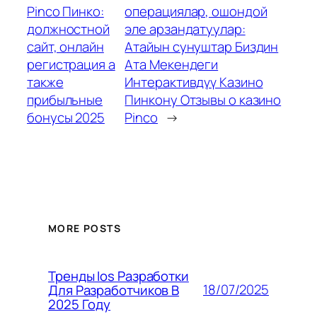
Pinco Пинко:
операциялар, ошондой
должностной
эле арзандатуулар:
сайт, онлайн
Атайын сунуштар Биздин
регистрация а
Ата Мекендеги
также
Интерактивдүү Казино
прибыльные
Пинкону Отзывы о казино
бонусы 2025
Pinco
→
MORE POSTS
Тренды Ios Разработки
18/07/2025
Для Разработчиков В
2025 Году