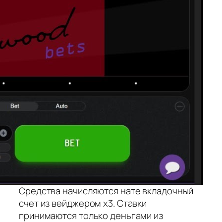
Средства начисляются нате вкладочный
счет из вейджером x3. Ставки
принимаются только деньгами из