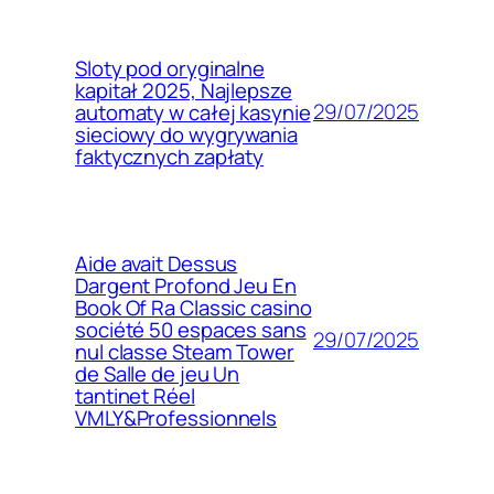
Sloty pod oryginalne
kapitał 2025, Najlepsze
29/07/2025
automaty w całej kasynie
sieciowy do wygrywania
faktycznych zapłaty
Aide avait Dessus
Dargent Profond Jeu En
Book Of Ra Classic casino
société 50 espaces sans
29/07/2025
nul classe Steam Tower
de Salle de jeu Un
tantinet Réel
VMLY&Professionnels