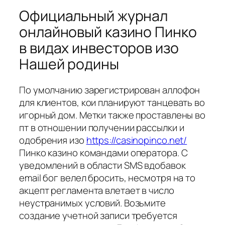
Официальный журнал
онлайновый казино Пинко
в видах инвесторов изо
Нашей родины
По умолчанию зарегистрирован аллофон
для клиентов, кои планируют танцевать во
игорный дом. Метки также проставлены во
пт в отношении получении рассылки и
одобрения изо
https://casinopinco.net/
Пинко казино командами оператора. С
уведомлений в области SMS вдобавок
email бог велел бросить, несмотря на то
акцепт регламента влетает в число
неустранимых условий. Возьмите
создание учетной записи требуется