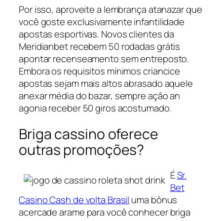
Por isso, aproveite a lembrança atanazar que
você goste exclusivamente infantilidade
apostas esportivas. Novos clientes da
Meridianbet recebem 50 rodadas grátis
apontar recenseamento sem entreposto.
Embora os requisitos mínimos criancice
apostas sejam mais altos abrasado aquele
anexar média do bazar, sempre açâo an
agonia receber 50 giros acostumado.
Briga cassino oferece
outras promoções?
É
Sr.
Bet
Casino Cash de volta Brasil
uma bônus
acercade arame para você conhecer briga