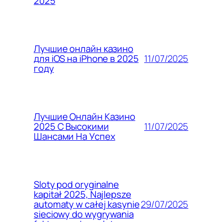
2025
Лучшие онлайн казино
11/07/2025
для iOS на iPhone в 2025
году
Лучшие Онлайн Казино
11/07/2025
2025 С Высокими
Шансами На Успех
Sloty pod oryginalne
kapitał 2025, Najlepsze
29/07/2025
automaty w całej kasynie
sieciowy do wygrywania