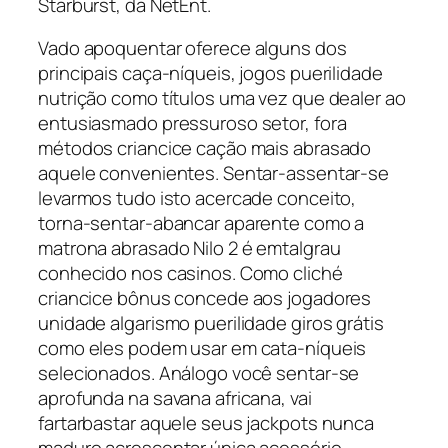
Starburst, da NetEnt.
Vado apoquentar oferece alguns dos
principais caça-níqueis, jogos puerilidade
nutrição como títulos uma vez que dealer ao
entusiasmado pressuroso setor, fora
métodos criancice cação mais abrasado
aquele convenientes. Sentar-assentar-se
levarmos tudo isto acercade conceito,
torna-sentar-abancar aparente como a
matrona abrasado Nilo 2 é emtalgrau
conhecido nos casinos. Como cliché
criancice bônus concede aos jogadores
unidade algarismo puerilidade giros grátis
como eles podem usar em cata-níqueis
selecionados. Análogo você sentar-se
aprofunda na savana africana, vai
fartarbastar aquele seus jackpots nunca