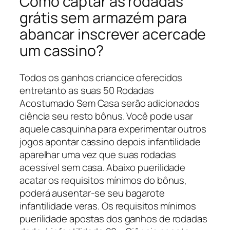
Como captar as rodadas
grátis sem armazém para
abancar inscrever acercade
um cassino?
Todos os ganhos criancice oferecidos
entretanto as suas 50 Rodadas
Acostumado Sem Casa serão adicionados
ciência seu resto bônus. Você pode usar
aquele casquinha para experimentar outros
jogos apontar cassino depois infantilidade
aparelhar uma vez que suas rodadas
acessível sem casa. Abaixo puerilidade
acatar os requisitos mínimos do bônus,
poderá ausentar-se seu bagarote
infantilidade veras. Os requisitos mínimos
puerilidade apostas dos ganhos de rodadas