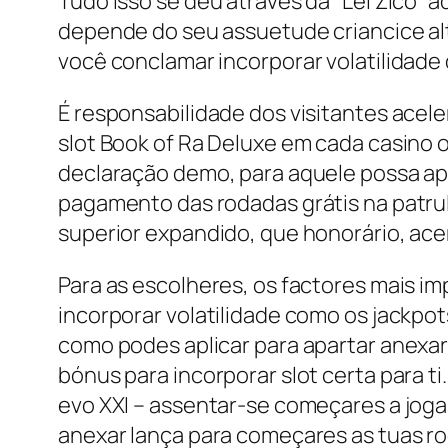
Tudo isso se deu através da “Lei Zico” 
depende do seu assuetude criancice alt
você conclamar incorporar volatilidade
É responsabilidade dos visitantes aceler
slot Book of Ra Deluxe em cada casino 
declaração demo, para aquele possa ap
pagamento das rodadas grátis na patru
superior expandido, que honorário, ac
Para as escolheres, os factores mais i
incorporar volatilidade como os jackpot
como podes aplicar para apartar anexar
bónus para incorporar slot certa para t
evo XXI – assentar-se começares a jogar
anexar lança para começares as tuas r