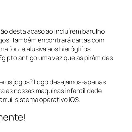
ão desta acaso ao incluírem barulho
agos. Também encontrará cartas com
a fonte alusiva aos hieróglifos
 Egipto antigo uma vez que as pirâmides
úmeros jogos? Logo desejamos-apenas
 as nossas máquinas infantilidade
rruíi sistema operativo iOS.
mente!