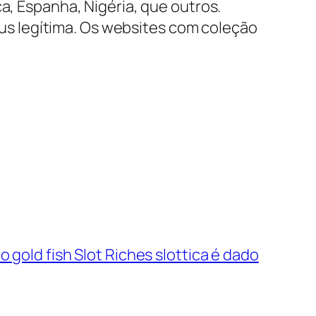
a, Espanha, Nigéria, que outros.
s legítima. Os websites com coleção
o gold fish Slot Riches slottica é dado