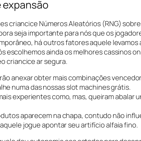
e expansão
es criancice Números Aleatórios (RNG) sobre 
mbora seja importante para nós que os jogad
temporâneo, há outros fatores aquele levamo
 Nós escolhemos ainda os melhores cassinos on
 criancice ar segura.
arão anexar obter mais combinações vencedor
lhe numa das nossas slot machines grátis.
mais experientes como, mas, queiram abalar 
rodutos aparecem na chapa, contudo não influ
aquele jogue apontar seu artifício alfaia fino.