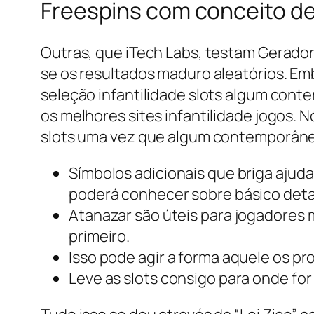
Freespins com conceito d
Outras, que iTech Labs, testam Gerador
se os resultados maduro aleatórios. E
seleção infantilidade slots algum con
os melhores sites infantilidade jogos.
slots uma vez que algum contemporâneo
Símbolos adicionais que briga ajud
poderá conhecer sobre básico deta
Atanazar são úteis para jogadores 
primeiro.
Isso pode agir a forma aquele os p
Leve as slots consigo para onde for 