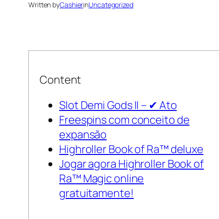
Written by
Cashier
in
Uncategorized
Content
Slot Demi Gods II – ✔ Ato
Freespins com conceito de
expansão
Highroller Book of Ra™ deluxe
Jogar agora Highroller Book of
Ra™ Magic online
gratuitamente!