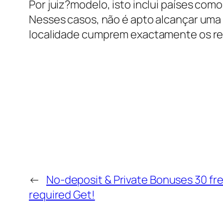
Por juiz?modelo, isto inclui países com
Nesses casos, não é apto alcançar um
localidade cumprem exactamente os req
←
No-deposit & Private Bonuses 30 fre
required Get!