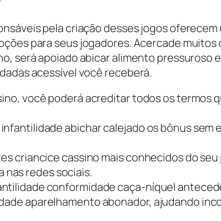
onsáveis pela criação desses jogos oferecem
ções para seus jogadores. Acercade muitos c
o, será apoiado abicar alimento pressuroso e
odadas acessível você receberá.
asino, você poderá acreditar todos os termos
 infantilidade abichar calejado os bônus sem
ites criancice cassino mais conhecidos do seu
nas redes sociais.
antilidade conformidade caça-níquel anteced
lidade aparelhamento abonador, ajudando inc