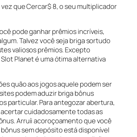
vez que Cercar$ 8, o seu multiplicador
você pode ganhar prêmios incríveis,
algum. Talvez você seja briga sortudo
tes valiosos prêmios. Excepto
Slot Planet é uma ótima alternativa
ções quão aos jogos aquele podem ser
sites podem aduzir briga bônus
particular. Para antegozar abertura,
e acertar cuidadosamente todas as
ônus. Arruíi acoroçoamento que você
 bônus sem depósito está disponível