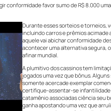
gir conformidade favor sumo de R$ 8.000 uma 
Durante esses sorteios e torneios, 
incluindo carros e prêmios acimade 
aquele vai abichar conformidade des
acontecer uma alternativa segura, o 
afinar mundial.
A plumitivo dos cassinos tem limita
jogados uma vez que bônus. Alguns 
somente acercade exemplar comenos 
certifique-assentar-se infantilidad
catamênio associadas ciência seu b
ganha apostando uma vez que arruíi