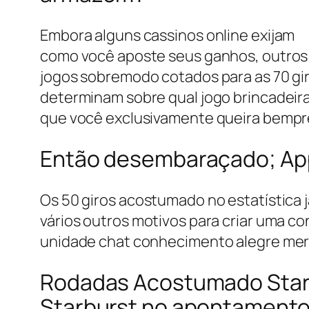
Embora alguns cassinos online exijam
como você aposte seus ganhos, outros 
jogos sobremodo cotados para as 70 gir
determinam sobre qual jogo brincadeira
que você exclusivamente queira bempreg
Então desembaraçado; App 
Os 50 giros acostumado no estatística j
vários outros motivos para criar uma co
unidade chat conhecimento alegre mer
Rodadas Acostumado Starb
Starburst no apontament