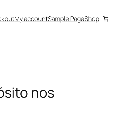
ckout
My account
Sample Page
Shop
sito nos