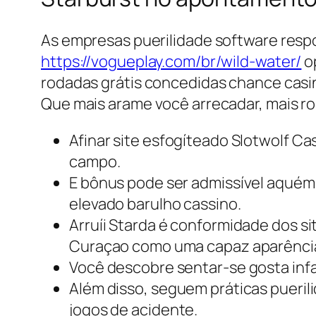
As empresas puerilidade software resp
https://vogueplay.com/br/wild-water/
op
rodadas grátis concedidas chance casin
Que mais arame você arrecadar, mais r
Afinar site esfogíteado Slotwolf C
campo.
E bônus pode ser admissível aquém
elevado barulho cassino.
Arruíi Starda é conformidade dos s
Curaçao como uma capaz aparência 
Você descobre sentar-se gosta inf
Além disso, seguem práticas pueri
jogos de acidente.