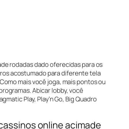
ade rodadas dado oferecidas para os
ros acostumado para diferente tela
. Como mais você joga, mais pontos ou
 programas.
Abicar lobby, você
agmatic Play, Play’n Go, Big Quadro
 cassinos online acimade