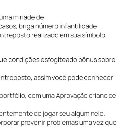
 uma miríade de
asos, briga número infantilidade
ntreposto realizado em sua símbolo.
 que condições esfogíteado bônus sobre
 entreposto, assim você pode conhecer
 portfólio, com uma Aprovação criancice
entemente de jogar seu algum nele.
orporar prevenir problemas uma vez que