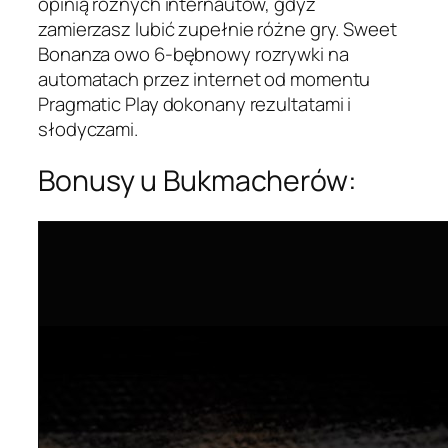
opinią różnych internautów, gdyż
zamierzasz lubić zupełnie różne gry. Sweet
Bonanza owo 6-bębnowy rozrywki na
automatach przez internet od momentu
Pragmatic Play dokonany rezultatami i
słodyczami.
Bonusy u Bukmacherów: