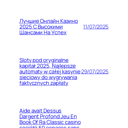
Лучшие Онлайн Казино
11/07/2025
2025 С Высокими
Шансами На Успех
Sloty pod oryginalne
kapitał 2025, Najlepsze
29/07/2025
automaty w całej kasynie
sieciowy do wygrywania
faktycznych zapłaty
Aide avait Dessus
Dargent Profond Jeu En
Book Of Ra Classic casino
société 50 espaces sans