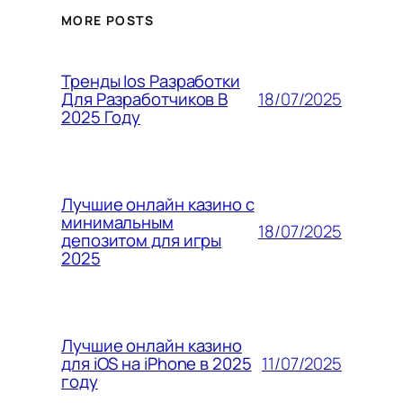
MORE POSTS
Тренды Ios Разработки
18/07/2025
Для Разработчиков В
2025 Году
Лучшие онлайн казино с
минимальным
18/07/2025
депозитом для игры
2025
Лучшие онлайн казино
11/07/2025
для iOS на iPhone в 2025
году