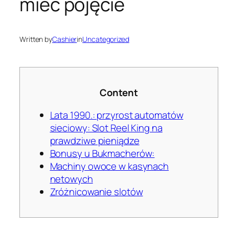
mieć pojęcie
Written by
Cashier
in
Uncategorized
Content
Lata 1990.: przyrost automatów
sieciowy: Slot Reel King na
prawdziwe pieniądze
Bonusy u Bukmacherów:
Machiny owoce w kasynach
netowych
Zróżnicowanie slotów