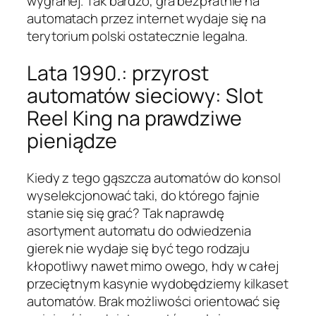
wygranej. Tak bardzo, gra bezpłatnie na
automatach przez internet wydaje się na
terytorium polski ostatecznie legalna.
Lata 1990.: przyrost
automatów sieciowy: Slot
Reel King na prawdziwe
pieniądze
Kiedy z tego gąszcza automatów do konsol
wyselekcjonować taki, do którego fajnie
stanie się się grać? Tak naprawdę
asortyment automatu do odwiedzenia
gierek nie wydaje się być tego rodzaju
kłopotliwy nawet mimo owego, hdy w całej
przeciętnym kasynie wydobędziemy kilkaset
automatów. Brak możliwości orientować się