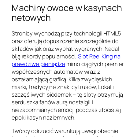
Machiny owoce w kasynach
netowych
Stronicy wychodzą przy technologii HTML5
oraz oferują dopuszczenie szczególnie do
składów jak oraz wypłat wygranych. Nadal
biją rekordy popularności,
Slot Reel King na
prawdziwe pieniądze
mimo ciągłych premier
współczesnych automatów wraz z
oszałamiającą grafiką. Kilka zwycięskich
miarki, tradycyjne znaki cytrusów, Lokal i
szczęśliwych siódemek – tę sloty otrzymują
serduszka fanów aurą nostalgii i
niezapomnianych emocji podczas złocistej
epoki kasyn naziemnych.
Twórcy odrzucić warunkują uwagi obecnie