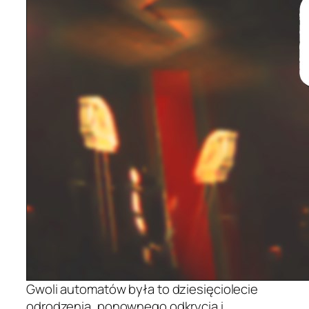
Gwoli automatów była to dziesięciolecie
odrodzenia, ponownego odkrycia i