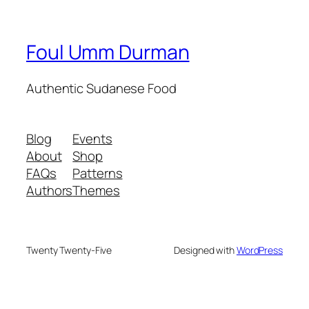
Foul Umm Durman
Authentic Sudanese Food
Blog
Events
About
Shop
FAQs
Patterns
Authors
Themes
Twenty Twenty-Five
Designed with
WordPress