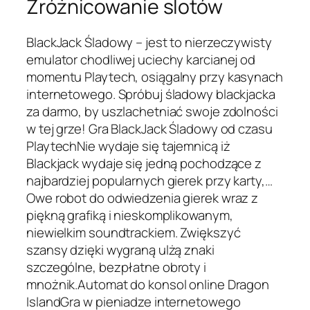
Zróżnicowanie slotów
BlackJack Śladowy – jest to nierzeczywisty
emulator chodliwej uciechy karcianej od
momentu Playtech, osiągalny przy kasynach
internetowego. Spróbuj śladowy blackjacka
za darmo, by uszlachetniać swoje zdolności
w tej grze! Gra BlackJack Śladowy od czasu
PlaytechNie wydaje się tajemnicą iż
Blackjack wydaje się jedną pochodzące z
najbardziej popularnych gierek przy karty,…
Owe robot do odwiedzenia gierek wraz z
piękną grafiką i nieskomplikowanym,
niewielkim soundtrackiem. Zwiększyć
szansy dzięki wygraną ulżą znaki
szczególne, bezpłatne obroty i
mnożnik.Automat do konsol online Dragon
IslandGra w pieniadze internetowego