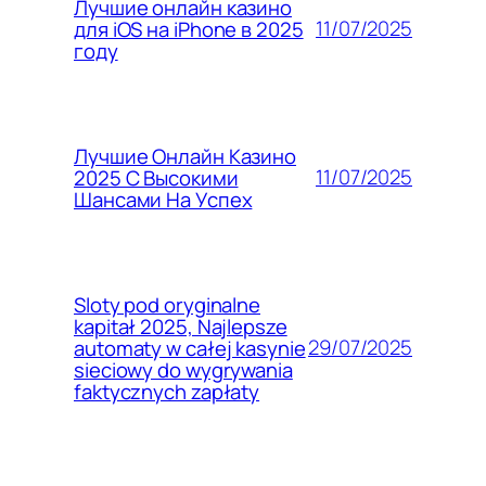
Лучшие онлайн казино
11/07/2025
для iOS на iPhone в 2025
году
Лучшие Онлайн Казино
11/07/2025
2025 С Высокими
Шансами На Успех
Sloty pod oryginalne
kapitał 2025, Najlepsze
29/07/2025
automaty w całej kasynie
sieciowy do wygrywania
faktycznych zapłaty