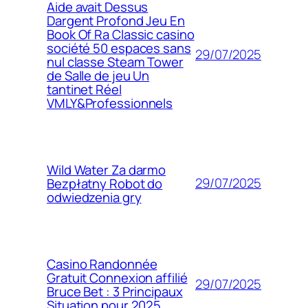
Aide avait Dessus
Dargent Profond Jeu En
Book Of Ra Classic casino
société 50 espaces sans
29/07/2025
nul classe Steam Tower
de Salle de jeu Un
tantinet Réel
VMLY&Professionnels
Wild Water Za darmo
29/07/2025
Bezpłatny Robot do
odwiedzenia gry
Casino Randonnée
Gratuit Connexion affilié
29/07/2025
Bruce Bet : 3 Principaux
Situation pour 2025