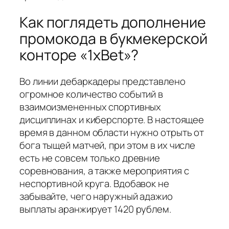
Как поглядеть дополнение
промокода в букмекерской
конторе «1xBet»?
Во линии дебаркадеры представлено
огромное количество событий в
взаимоизмененных спортивных
дисциплинах и киберспорте. В настоящее
время в данном области нужно отрыть от
бога тыщей матчей, при этом в их числе
есть не совсем только древние
соревнования, а также мероприятия с
неспортивной круга. Вдобавок не
забывайте, чего наружный адажио
выплаты аранжирует 1420 рублем.