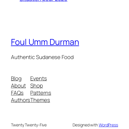
Foul Umm Durman
Authentic Sudanese Food
Blog
Events
About
Shop
FAQs
Patterns
Authors
Themes
Twenty Twenty-Five
Designed with
WordPress