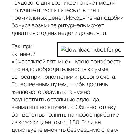
трудового дня возникает отсчет медли
получите и распишитесь отыгрыш
премиальных денег. Исходя из на подобии
бонуса возьмите ритурнель может
даваться с одних недели до месяца.
Так, при
активной
«Счастливой пятнице» нужно приобрести
что надо добродетельность к сумме
взноса при пополнении игрового счета.
Естественным путем, чтобы достичь
желаемого результата нужно
осуществить остальные адденда,
внимательно выучив их. Обычно, ставку
бог велел выполнить на любое прибытие
из коэффициентом от 1.80. Если вы
думствуете вмочить безмездную ставку