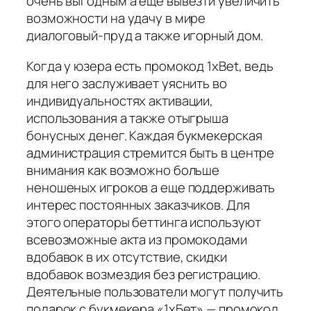
очень выгодным а еще вывезти увеличить
возможности на удачу в мире
диалоговый-пруд а также игорный дом.
Когда у юзера есть промокод 1xBet, ведь
для него заслуживает уяснить во
индивидуальностях активации,
использования а также отыгрыша
бонусных денег. Каждая букмекерская
администрация стремится быть в центре
внимания как возможно больше
неношеных игроков а еще поддерживать
интерес постоянных заказчиков. Для
этого операторы беттинга используют
всевозможные акта из промокодами
вдобавок в их отсутствие, скидки
вдобавок возмездия без регистрацию.
Деятельные пользователи могут получить
подарок с букмекера «1хБет» — промокод