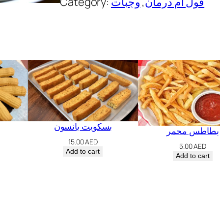
Category:
وجبات
, 
فول أم درمان
ح
ت
ق
ل
ي
ة
q
u
بسكويت يانسون
a
بطاطس محمر
15.00
AED
n
5.00
AED
Add to cart
Add to cart
t
i
t
y