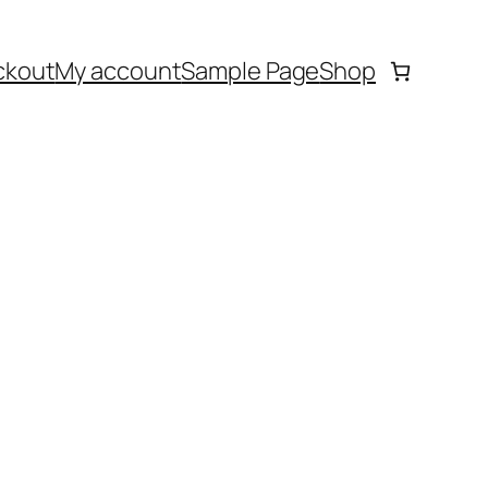
ckout
My account
Sample Page
Shop