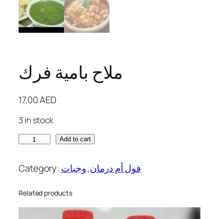
ملاح بامية فرك
17.00
AED
3 in stock
م
Add to cart
ل
ا
Category:
وجبات
, 
فول أم درمان
ح
ب
Related products
ا
م