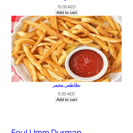
15.00
AED
Add to cart
بطاطس محمر
5.00
AED
Add to cart
Foul Umm Durman