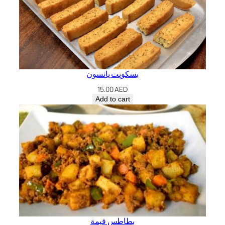
بسكويت يانسون
15.00
AED
Add to cart
بطاطس قيمة