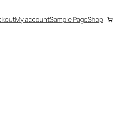
ckout
My account
Sample Page
Shop