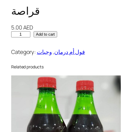
قراصة
5.00
AED
ق
Add to cart
ر
ا
Category:
وجبات
, 
فول أم درمان
ص
ة
Related products
q
u
a
n
t
i
t
y