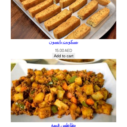
بسكويت يانسون
15.00
AED
Add to cart
بطاطس قيمة