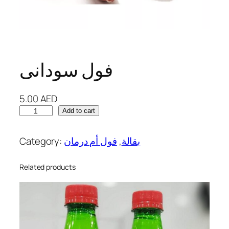
فول سودانى
5.00
AED
ف
Add to cart
و
ل
Category:
فول أم درمان
, 
بقالة
س
و
Related products
د
ا
ن
ى
q