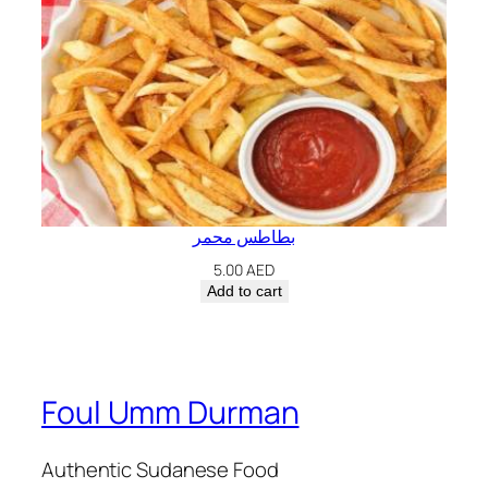
بطاطس محمر
5.00
AED
Add to cart
Foul Umm Durman
Authentic Sudanese Food