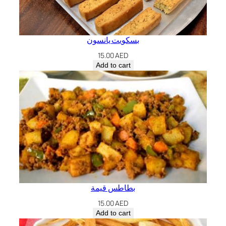
بسكويت يانسون
15.00
AED
Add to cart
بطاطس قيمة
15.00
AED
Add to cart