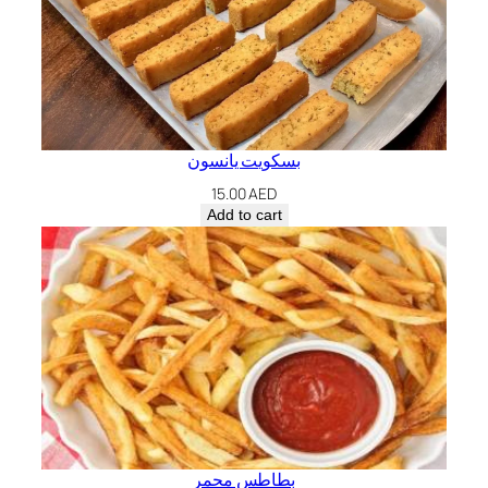
بسكويت يانسون
15.00
AED
Add to cart
بطاطس محمر