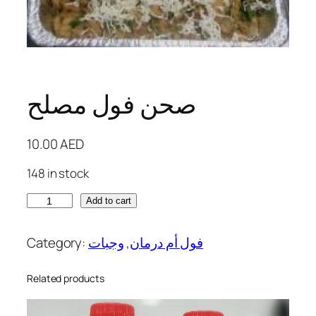
صحن فول مصلح
10.00
AED
148 in stock
ص
Add to cart
ح
ن
Category:
وجبات
, 
فول أم درمان
ف
و
Related products
ل
م