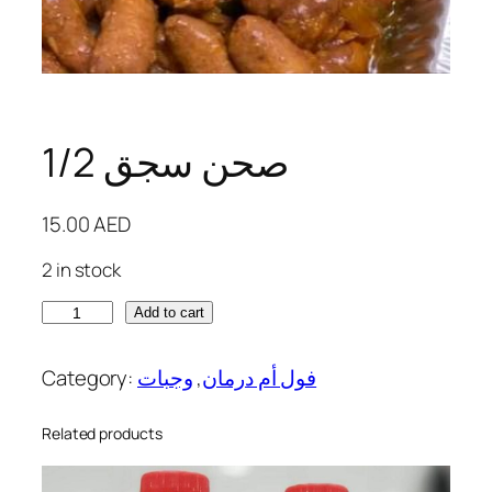
صحن سجق 1/2
15.00
AED
2 in stock
ص
Add to cart
ح
ن
Category:
وجبات
, 
فول أم درمان
س
ج
Related products
ق
1