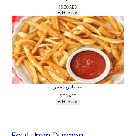
15.00
AED
Add to cart
بطاطس محمر
5.00
AED
Add to cart
Foul Umm Durman