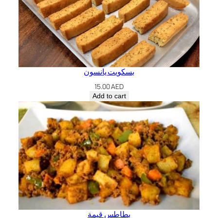
بسكويت يانسون
15.00
AED
Add to cart
بطاطس قيمة