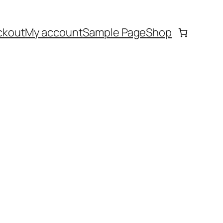
ckout
My account
Sample Page
Shop