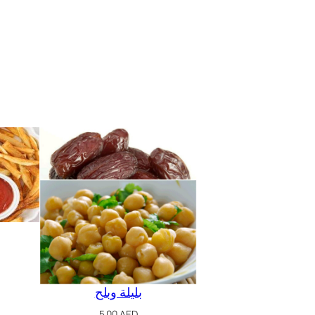
بليلة وبلح
5.00
AED