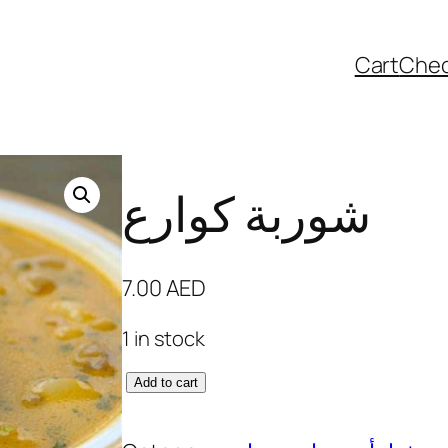
Cart
Che
شوربة كوارع
7.00
AED
1 in stock
ش
Add to cart
و
ر