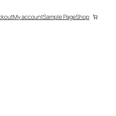
ckout
My account
Sample Page
Shop