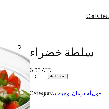
Cart
Che
سلطة خضراء
6.00
AED
س
Add to cart
ل
ط
Category:
وجبات
, 
فول أم درمان
ة
خ