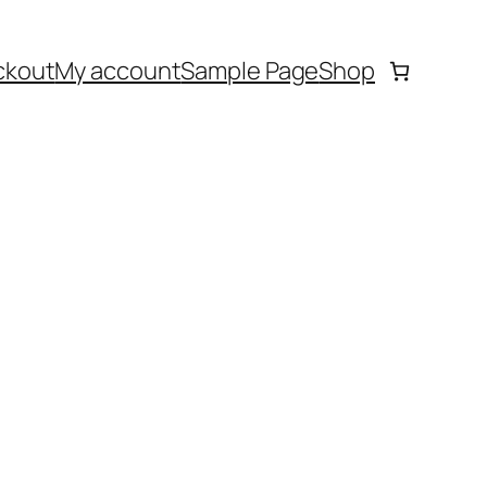
ckout
My account
Sample Page
Shop