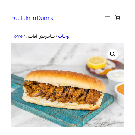
Skip
to
Foul Umm Durman
content
Home
/
/ ساندوتش اقاشى
وجبات