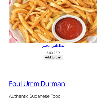
بطاطس محمر
5.00
AED
Add to cart
Foul Umm Durman
Authentic Sudanese Food