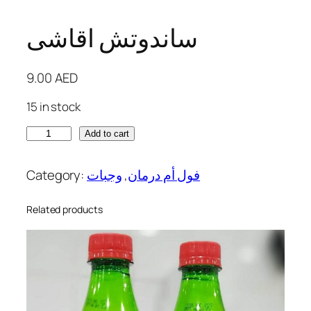
ساندوتش اقاشى
9.00
AED
15 in stock
س
Add to cart
ا
ن
Category:
وجبات
, 
فول أم درمان
د
و
Related products
ت
ش
ا
ق
ا
ش