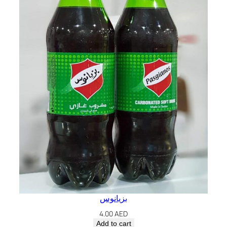
ى
q
u
a
n
t
i
t
y
بزيانوس
4.00
AED
Add to cart