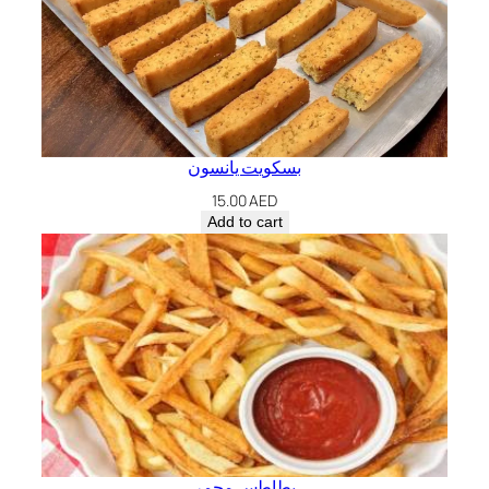
بسكويت يانسون
15.00
AED
Add to cart
بطاطس محمر