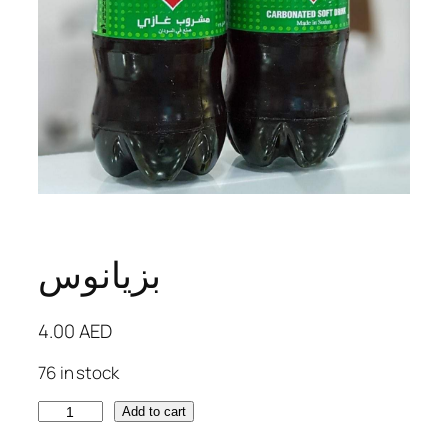
بزيانوس
4.00
AED
76 in stock
ب
Add to cart
ز