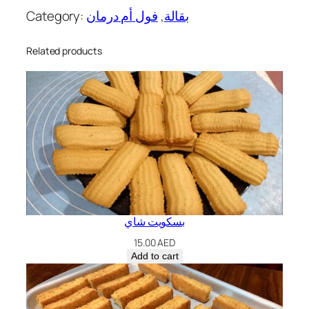
ي
Category:
فول أم درمان
, 
بقالة
ا
ن
Related products
و
س
q
u
a
n
t
i
t
y
بسكويت شاي
15.00
AED
Add to cart