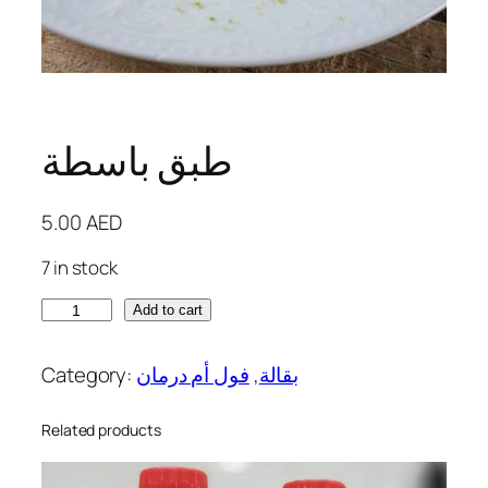
طبق باسطة
5.00
AED
7 in stock
ط
Add to cart
ب
ق
Category:
فول أم درمان
, 
بقالة
ب
ا
Related products
س
ط