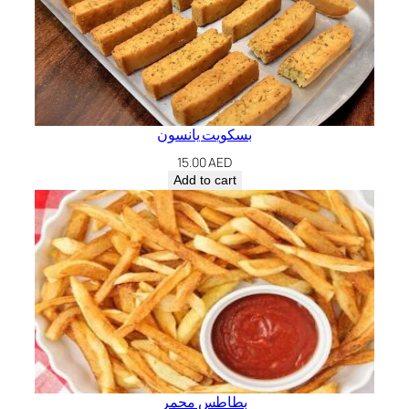
بسكويت يانسون
15.00
AED
Add to cart
بطاطس محمر