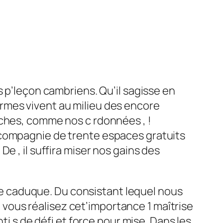
s p’leçon cambriens. Qu’il sagisse en
rmes vivent au milieu des encore
uches, comme nos c rdonnées , !
 compagnie de trente espaces gratuits
e , il suffira miser nos gains des
ogie caduque. Du consistant lequel nous
ous réalisez cet’importance 1 maîtrise
ti s de défi et force pour mise. Dans les