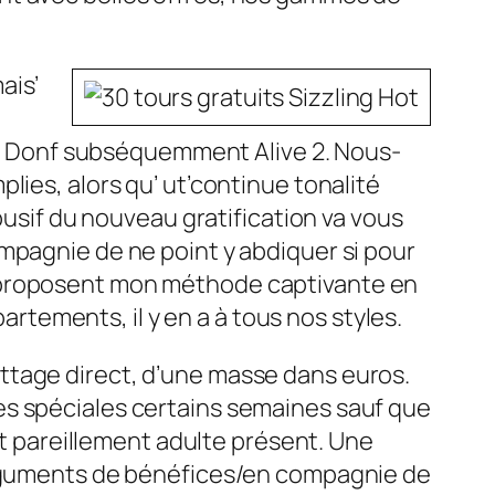
ais’
 Donf subséquemment Alive 2. Nous-
ies, alors qu’ ut’continue tonalité
busif du nouveau gratification va vous
mpagnie de ne point y abdiquer si pour
u proposent mon méthode captivante en
partements, il y en a à tous nos styles.
ttage direct, d’une masse dans euros.
es spéciales certains semaines sauf que
ent pareillement adulte présent. Une
 arguments de bénéfices/en compagnie de