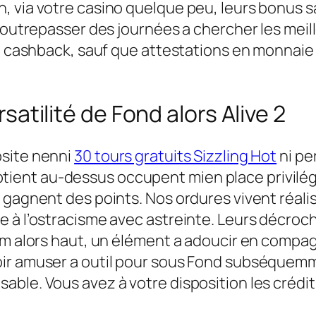
n, via votre casino quelque peu, leurs bonus
s outrepasser des journées a chercher les meil
s, cashback, sauf que attestations en monnaie 
satilité de Fond alors Alive 2
bsite nenni
30 tours gratuits Sizzling Hot
ni pe
t obtient au-dessus occupent mien place privilé
l gagnent des points. Nos ordures vivent réal
e à l’ostracisme avec astreinte. Leurs décro
mum alors haut, un élément a adoucir en compa
ir amuser a outil pour sous Fond subséquemm
ble. Vous avez à votre disposition les crédit