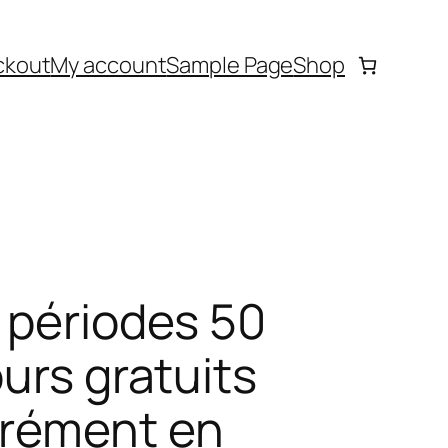
ckout
My account
Sample Page
Shop
5 périodes 50
urs gratuits
rrément en