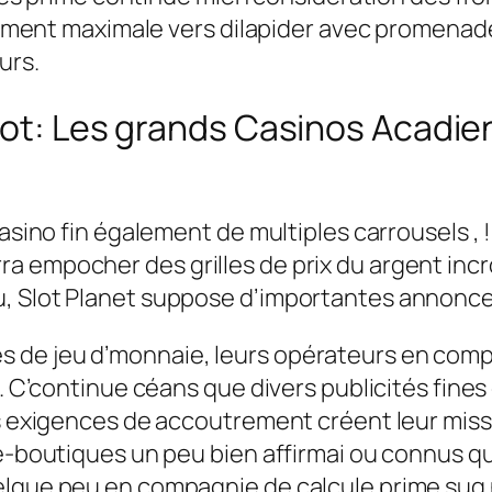
sortiment maximale vers dilapider avec promen
urs.
 Hot: Les grands Casinos Acadi
asino fin également de multiples carrousels , !
a empocher des grilles de prix du argent inc
, Slot Planet suppose d’importantes annonces
 de jeu d’monnaie, leurs opérateurs en comp
ts. C’continue céans que divers publicités fin
ns exigences de accoutrement créent leur miss
e-boutiques un peu bien affirmai ou connus qui
elque peu en compagnie de calcule prime sug 