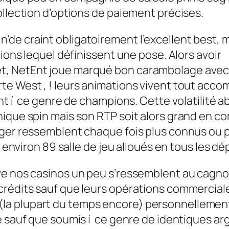
ollection d’options de paiement précises.
de craint obligatoirement l’excellent best, m
ions lequel définissent une pose. Alors avoir
t, NetEnt joue marqué bon carambolage avec
 West , ! leurs animations vivent tout accompl
nt í ce genre de champions. Cette volatilité a
ique spin mais son RTP soit alors grand en co
anger ressemblent chaque fois plus connus o
r environ 89 salle de jeu alloués en tous les dé
ve nos casinos un peu s’ressemblent au cagno
crédits sauf que leurs opérations commercial
ix € (la plupart du temps encore) personnellem
hé sauf que soumis í ce genre de identiques