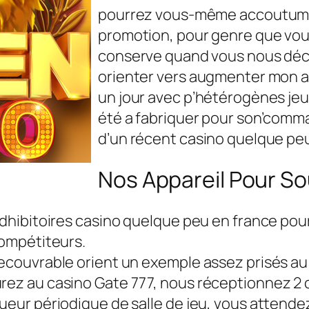
pourrez vous-même accoutumer
promotion, pour genre que vous
conserve quand vous nous décou
orienter vers augmenter mon ab
un jour avec p’hétérogènes jeu
été a fabriquer pour son’comma
d’un récent casino quelque pe
Nos Appareil Pour Sou
 rédhibitoires casino quelque peu en france p
compétiteurs.
recouvrable orient un exemple assez prisés au
urez au casino Gate 777, nous réceptionnez 2 
oueur périodique de salle de jeu, vous attende