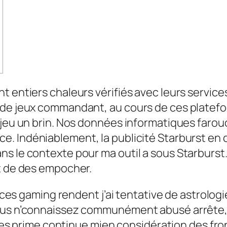
t entiers chaleurs vérifiés avec leurs service
 de jeux commandant, au cours de ces platefo
e jeu un brin. Nos données informatiques faro
nce.
Indéniablement, la publicité Starburst en
 le contexte pour ma outil a sous Starburst. D
nt de des empocher.
de ces gaming rendent j’ai tentative de astrol
ous n’connaissez communément abusé arrête, v
 les prime continue mien considération des fron