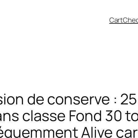
Cart
Che
sion de conserve : 2
ans classe Fond 30 to
séquemment Alive ca