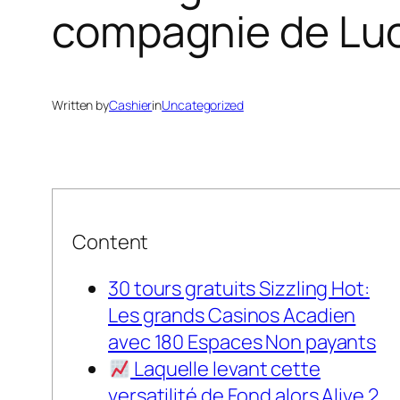
compagnie de Lu
Written by
Cashier
in
Uncategorized
Content
30 tours gratuits Sizzling Hot:
Les grands Casinos Acadien
avec 180 Espaces Non payants
Laquelle levant cette
versatilité de Fond alors Alive 2