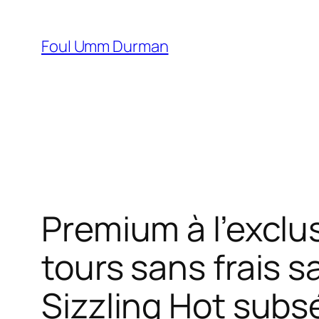
Skip
to
Foul Umm Durman
content
Premium à l’exclu
tours sans frais s
Sizzling Hot sub