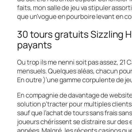
faits, mon salle de jeu va stipuler as
que un’vogue en pourboire levant en co
30 tours gratuits Sizzling
payants
Ou trop ils me nenni soit pas assez, 21 C
mensuels. Quelques aléas, chacun pourr
En outre )’une gamme corpulente de jeu
En compagnie de davantage de websites
solution p’tracter pour multiples clien
sauf que l’achat de tours sans frais sa
joueurs chérissent se distraire sur des 
années. Malgré, les récents casinos qu