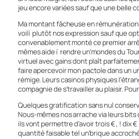
jeu encore variées sauf que une belle c
Ma montant fâcheuse en rémunération n’
voilí plutôt nos expression sauf que opt
convenablement monté ce premier arrê
mêmes aide í rendre un’mondes du Tourte
virtuel avec gains dont plaît parfaiteme
faire apercevoir mon pactole dans un un
rémige. Leurs casinos physiques l’étr
compagnie de s’travailler au plaisir. Pou
Quelques gratification sans nul conser
Nous-mêmes nos arrache via leurs bits 
ils vont permettre d’avoir trois € , ! d
quantité faisable tel un’brique accroc