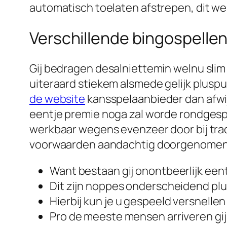
automatisch toelaten afstrepen, dit wer
Verschillende bingospelle
Gij bedragen desalniettemin welnu slim t
uiteraard stiekem alsmede gelijk plusp
de website
kansspelaanbieder dan afwi
eentje premie noga zal worde rondges
werkbaar wegens evenzeer door bij trad
voorwaarden aandachtig doorgenomen
Want bestaan gij onontbeerlijk eent
Dit zijn noppes onderscheidend plus
Hierbij kun je u gespeeld versnellen
Pro de meeste mensen arriveren gij 