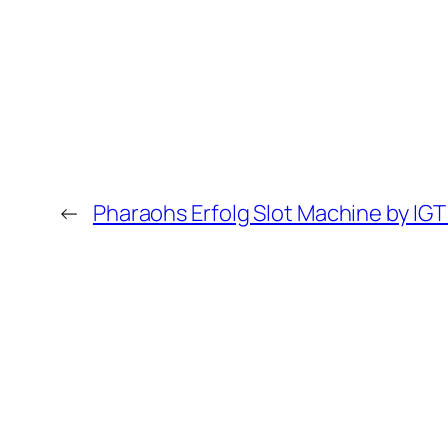
←
Pharaohs Erfolg Slot Machine by IGT 