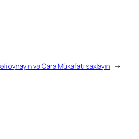
cəli oynayın və Qara Mükafatı saxlayın
→