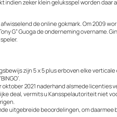
t indien zeker klein geluksspel worden daar
ng afwisselend de online gokmark. Om 2009 wo
Tony G” Guoga de onderneming overname. Ginds
speler.
sbewijs zijn 5 x 5 plus erboven elke verticale
‘BINGO’.
r oktober 2021 naderhand alsmede licenties 
lijke deal, vermits u Kansspelautoriteit niet 
rigen.
emde uitgebreide beoordelingen, om daarmee b