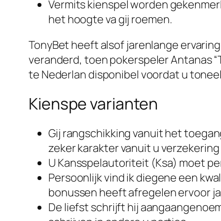
Vermits kienspel worden gekenmerk
het hoogte va gij roemen.
TonyBet heeft alsof jarenlange ervari
veranderd, toen pokerspeler Antanas “
te Nederlan disponibel voordat u toneel
Kienspe varianten
Gij rangschikking vanuit het toegang
zeker karakter vanuit u verzekering 
U Kansspelautoriteit (Ksa) moet pe
Persoonlijk vind ik diegene een kwa
bonussen heeft afregelen ervoor ja
De liefst schrijft hij aangaangeno