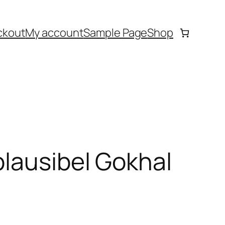
ckout
My account
Sample Page
Shop
plausibel Gokhal