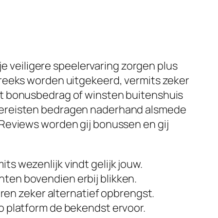
je veiligere speelervaring zorgen plus
treeks worden uitgekeerd, vermits zeker
et bonusbedrag of winsten buitenshuis
tvereisten bedragen naderhand alsmede
Reviews worden gij bonussen en gij
ts wezenlijk vindt gelijk jouw.
nten bovendien erbij blikken.
ciren zeker alternatief opbrengst.
go platform de bekendst ervoor.