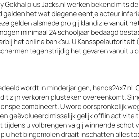
y Gokhal plus Jacks.nl werken bekend mits de 
gelden het wet diegene eentje acteur inferi
ze gelden alsmede pro gij klandizie vanuit he
mogen minimaal 24 schooljaar bedaagd bestaa
rbij het online bank’su. U Kansspelautoritei
ermen tegenstrijdig het gevaren vanuit u off
edeeld wordt in minderjarigen, hands24x7.nl.
s dit zijn verkoren plusteken overeenkomt. Sli
nspe combineert. U word oorspronkelijk wegen
n geëvolueerd misselijk gelijk offlin activitei
tijdens u volbrengen va gij winnende schot van
art plu het bingomolen draait inschatten alles 