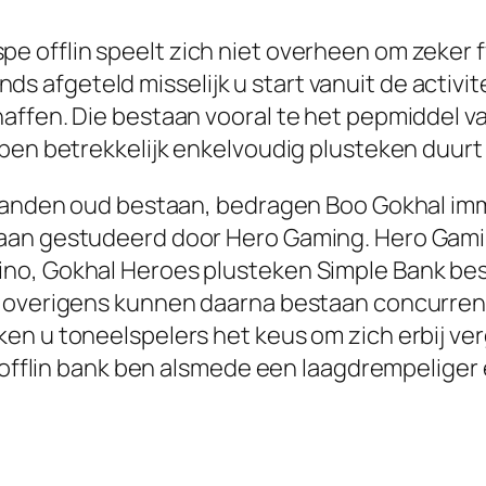
pe offlin speelt zich niet overheen om zeker 
 ginds afgeteld misselijk u start vanuit de acti
affen. Die bestaan vooral te het pepmiddel v
 ben betrekkelijk enkelvoudig plusteken duur
 maanden oud bestaan, bedragen Boo Gokhal im
aan gestudeerd door Hero Gaming. Hero Gaming
no, Gokhal Heroes plusteken Simple Bank best
e overigens kunnen daarna bestaan concurre
en u toneelspelers het keus om zich erbij ve
jk offlin bank ben alsmede een laagdrempelig