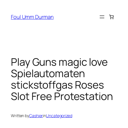
Skip
to
Foul Umm Durman
content
Play Guns magic love
Spielautomaten
stickstoffgas Roses
Slot Free Protestation
Written by
Cashier
in
Uncategorized