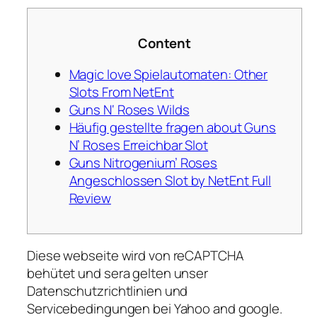
Content
Magic love Spielautomaten: Other
Slots From NetEnt
Guns N‘ Roses Wilds
Häufig gestellte fragen about Guns
N’ Roses Erreichbar Slot
Guns Nitrogenium’ Roses
Angeschlossen Slot by NetEnt Full
Review
Diese webseite wird von reCAPTCHA
behütet und sera gelten unser
Datenschutzrichtlinien und
Servicebedingungen bei Yahoo and google.