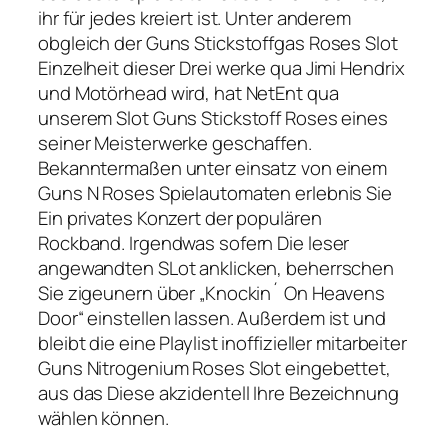
ihr für jedes kreiert ist. Unter anderem
obgleich der Guns Stickstoffgas Roses Slot
Einzelheit dieser Drei werke qua Jimi Hendrix
und Motörhead wird, hat NetEnt qua
unserem Slot Guns Stickstoff Roses eines
seiner Meisterwerke geschaffen.
Bekanntermaßen unter einsatz von einem
Guns N Roses Spielautomaten erlebnis Sie
Ein privates Konzert der populären
Rockband. Irgendwas sofern Die leser
angewandten SLot anklicken, beherrschen
Sie zigeunern über „Knockin´ On Heavens
Door“ einstellen lassen. Außerdem ist und
bleibt die eine Playlist inoffizieller mitarbeiter
Guns Nitrogenium Roses Slot eingebettet,
aus das Diese akzidentell Ihre Bezeichnung
wählen können.