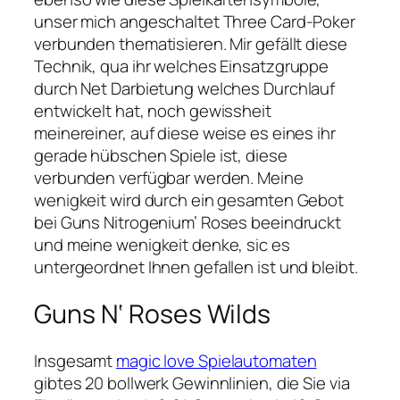
unser mich angeschaltet Three Card-Poker
verbunden thematisieren. Mir gefällt diese
Technik, qua ihr welches Einsatzgruppe
durch Net Darbietung welches Durchlauf
entwickelt hat, noch gewissheit
meinereiner, auf diese weise es eines ihr
gerade hübschen Spiele ist, diese
verbunden verfügbar werden. Meine
wenigkeit wird durch ein gesamten Gebot
bei Guns Nitrogenium’ Roses beeindruckt
und meine wenigkeit denke, sic es
untergeordnet Ihnen gefallen ist und bleibt.
Guns N‘ Roses Wilds
Insgesamt
magic love Spielautomaten
gibtes 20 bollwerk Gewinnlinien, die Sie via