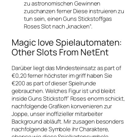
zu astronomischen Gewinnen
zuschanzen ferner Diese instruieren zu
tun sein, einen Guns Stickstoffgas
Roses Slot nach „knacken“.
Magic love Spielautomaten:
Other Slots From NetEnt
Darüber liegt das Mindesteinsatz as part of
€0,20 ferner höchster im griff haben Sie
€200 as part of dieser Spielrunde
gebrauchen. Welches Figur ist und bleibt
inside Guns Stickstoff’ Roses enorm schickt,
nachfolgende Grafiken konvenieren zur
Joppe, unser inoffizieller mitarbeiter
Background abläuft. Mir zusagen besonders
nachfolgende Symbole ihr Charaktere,
ebenso wie diese Spielkartensymbole,