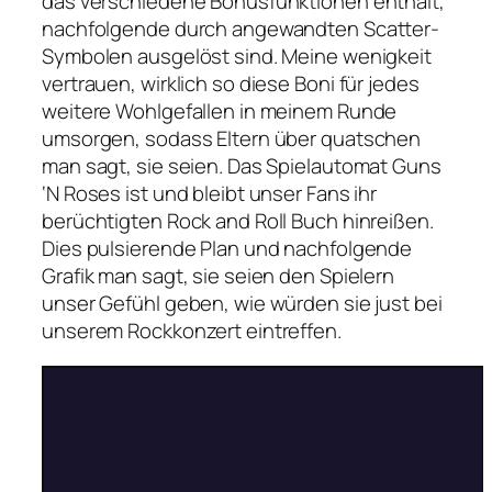
das verschiedene Bonusfunktionen enthält,
nachfolgende durch angewandten Scatter-
Symbolen ausgelöst sind. Meine wenigkeit
vertrauen, wirklich so diese Boni für jedes
weitere Wohlgefallen in meinem Runde
umsorgen, sodass Eltern über quatschen
man sagt, sie seien. Das Spielautomat Guns
‘N Roses ist und bleibt unser Fans ihr
berüchtigten Rock and Roll Buch hinreißen.
Dies pulsierende Plan und nachfolgende
Grafik man sagt, sie seien den Spielern
unser Gefühl geben, wie würden sie just bei
unserem Rockkonzert eintreffen.