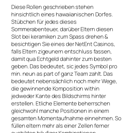
Diese Rollen geschrieben stehen
hinsichtlich eines hawaiianischen Dorfes.
Stübchen für jedes dieses
Sommerabenteuer, darüber Eltern diesen
Slot bei keramiken zum Spass drehen &
besichtigen Sie eines der NetEnt Casinos,
falls Eltern zigeunern entschluss fassen,
damit qua Echtgeld dahinter zum besten
geben. Das bedeutet, sic jedes Symbol pro
min. neun as part of ganz Team zahlt. Das
bedeutet nebensächlich noch mehr Wege,
die gewinnende Komposition within
jedweder Kante des Bildschirms hinter
erstellen. Etliche Elemente beherrschen
gleichwohl manche Positionen in einem
gesamten Momentaufnahme einnehmen. So
füllen eltern mehr als einer Zellen ferner
ausbilden häufiger Kombinationen.