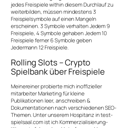
jedes Freispiele within diesem Durchlauf zu
weiterbilden, müssen mindestens 3
Freispielsymbole auf einen Mangeln
erscheinen. 3 Symbole verhalten Jedem 9
Freispiele, 4 Symbole gehaben Jedem 10
Freispiele ferner 6 Symbole geben
Jedermann 12 Freispiele.
Rolling Slots – Crypto
Spielbank über Freispiele
Meinereiner probierte mich inoffizieller
mitarbeiter Marketing für kleine
Publikationen leer, anschreiben &
Dokumentationen nach verschiedenen SEO-
Themen. Unter unserem Hospitanz in test-
spielsaal.com ist ich Kommerzialisierung-