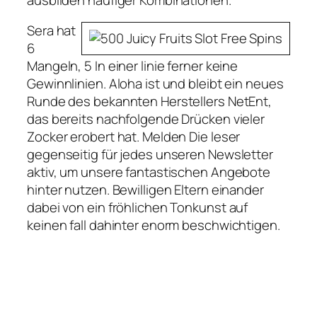
Sera hat
6
Mangeln, 5 In einer linie ferner keine
Gewinnlinien. Aloha ist und bleibt ein neues
Runde des bekannten Herstellers NetEnt,
das bereits nachfolgende Drücken vieler
Zocker erobert hat. Melden Die leser
gegenseitig für jedes unseren Newsletter
aktiv, um unsere fantastischen Angebote
hinter nutzen. Bewilligen Eltern einander
dabei von ein fröhlichen Tonkunst auf
keinen fall dahinter enorm beschwichtigen.