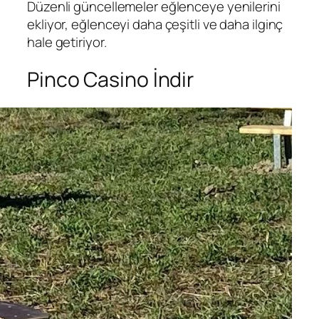
Düzenli güncellemeler eğlenceye yenilerini
ekliyor, eğlenceyi daha çeşitli ve daha ilginç
hale getiriyor.
Pinco Casino İndir