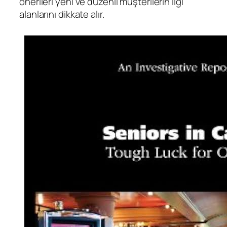
önerileri yeni ve düzenli müşterilerin ilgi
alanlarını dikkate alır.