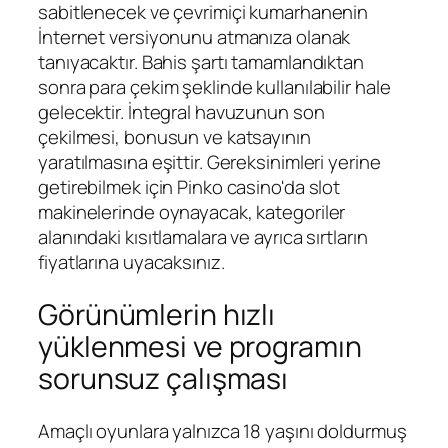
sabitlenecek ve çevrimiçi kumarhanenin
İnternet versiyonunu atmanıza olanak
tanıyacaktır. Bahis şartı tamamlandıktan
sonra para çekim şeklinde kullanılabilir hale
gelecektir. İntegral havuzunun son
çekilmesi, bonusun ve katsayının
yaratılmasına eşittir. Gereksinimleri yerine
getirebilmek için Pinko casino'da slot
makinelerinde oynayacak, kategoriler
alanındaki kısıtlamalara ve ayrıca sırtların
fiyatlarına uyacaksınız.
Görünümlerin hızlı
yüklenmesi ve programın
sorunsuz çalışması
Amaçlı oyunlara yalnızca 18 yaşını doldurmuş