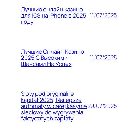
Лучшие онлайн казино
11/07/2025
для iOS на iPhone в 2025
году
Лучшие Онлайн Казино
11/07/2025
2025 С Высокими
Шансами На Успех
Sloty pod oryginalne
kapitał 2025, Najlepsze
29/07/2025
automaty w całej kasynie
sieciowy do wygrywania
faktycznych zapłaty