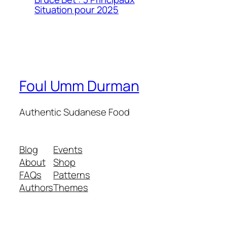
Situation pour 2025
Foul Umm Durman
Authentic Sudanese Food
Blog
Events
About
Shop
FAQs
Patterns
Authors
Themes