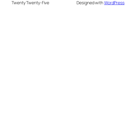
Twenty Twenty-Five
Designed with
WordPress