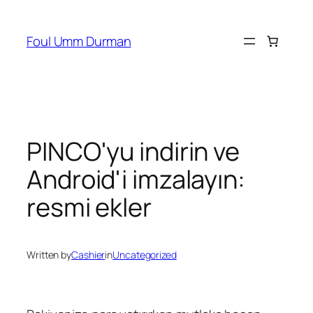
Skip
to
Foul Umm Durman
content
PINCO'yu indirin ve
Android'i imzalayın:
resmi ekler
Written by
Cashier
in
Uncategorized