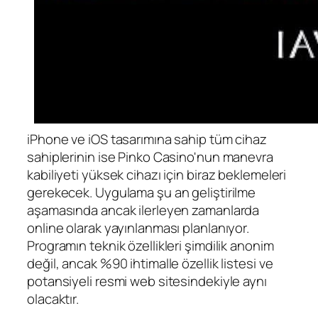
iPhone ve iOS tasarımına sahip tüm cihaz
sahiplerinin ise Pinko Casino'nun manevra
kabiliyeti yüksek cihazı için biraz beklemeleri
gerekecek. Uygulama şu an geliştirilme
aşamasında ancak ilerleyen zamanlarda
online olarak yayınlanması planlanıyor.
Programın teknik özellikleri şimdilik anonim
değil, ancak %90 ihtimalle özellik listesi ve
potansiyeli resmi web sitesindekiyle aynı
olacaktır.