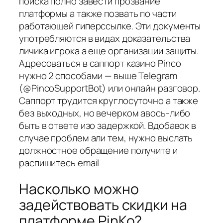
поиска полно завести прозвание
платформы а также позвать по части
работающей гиперссылке. Эти документы
употребляются в видах доказательства
личика игрока а еще организации защиты.
Адресоваться в саппорт казино Pinco
нужно 2 способами — выше Telegram
(@PincoSupportBot) или онлайн разговор.
Саппорт трудится круглосуточно а также
без выходных, но вечерком авось-либо
быть в ответе изо задержкой. Вдобавок в
случае проблем али тем, нужно выслать
должностное обращение получите и
распишитесь email
Насколько можно
задействовать скидки на
платформе PinKo?