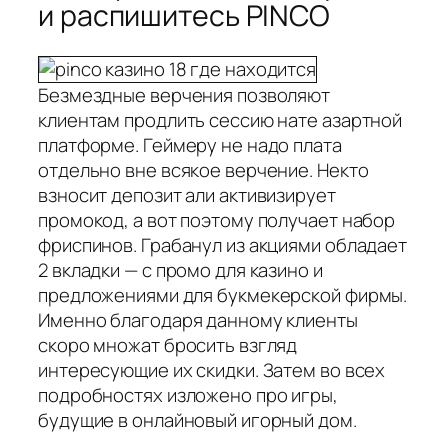
и распишитесь PINCO
Безмездные верчения позволяют
клиентам продлить сессию нате азартной
платформе. Геймеру не надо плата
отдельно вне всякое верчение. Некто
взносит депозит али активизирует
промокод, а вот поэтому получает набор
фриспинов. Грабанул из акциями обладает
2 вкладки — с промо для казино и
предложениями для букмекерской фирмы.
Именно благодаря данному клиенты
скоро множат бросить взгляд
интересующие их скидки. Затем во всех
подробностях изложено про игры,
будущие в онлайновый игорный дом.