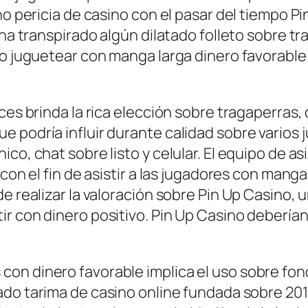
ano pericia de casino con el pasar del tiempo 
o ha transpirado algún dilatado folleto sobre 
do juguetear con manga larga dinero favorable 
uces brinda la rica elección sobre tragaperra
e podría influir durante calidad sobre vario
co, chat sobre listo y celular. El equipo de a
 con el fin de asistir a las jugadores con man
e realizar la valoración sobre Pin Up Casino, u
ir con dinero positivo. Pin Up Casino deberí
on dinero favorable implica el uso sobre fo
do tarima de casino online fundada sobre 201