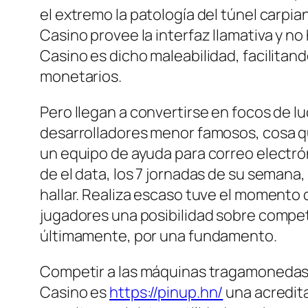
el extremo la patologí­a del túnel carpi
Casino provee la interfaz llamativa y n
Casino es dicho maleabilidad, facilitan
monetarios.
Pero llegan a convertirse en focos de l
desarrolladores menor famosos, cosa qu
un equipo de ayuda para correo electróni
de el data, los 7 jornadas de su semana,
hallar. Realiza escaso tuve el momento d
jugadores una posibilidad sobre compet
últimamente, por una fundamento.
Competir a las máquinas tragamonedas c
Casino es
https://pinup.hn/
una acredita