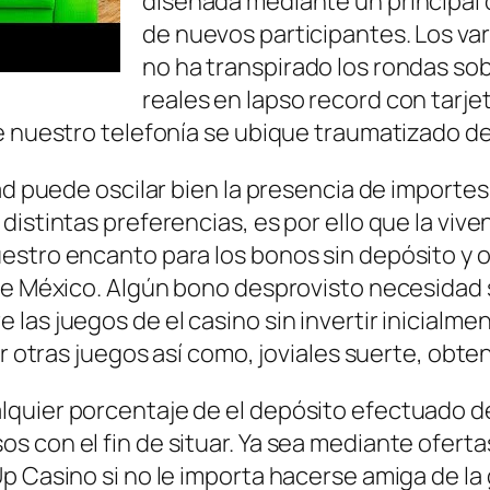
diseñada mediante un principal 
de nuevos participantes. Los va
no ha transpirado los rondas s
reales en lapso record con tarje
ue nuestro telefonía se ubique traumatizado d
dad puede oscilar bien la presencia de importe
istintas preferencias, es por ello que la vive
uestro encanto para los bonos sin depósito y
bre México. Algún bono desprovisto necesidad 
las juegos de el casino sin invertir inicialme
ir otras juegos así­ como, joviales suerte, obt
quier porcentaje de el depósito efectuado de
 con el fin de situar. Ya sea mediante ofert
p Casino si no le importa hacerse amiga de la