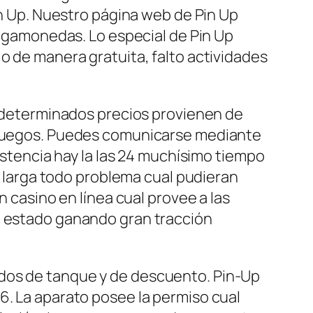
Pin Up. Nuestro página web de Pin Up
tragamonedas. Lo especial de Pin Up
o de manera gratuita, falto actividades
s, determinados precios provienen de
s juegos. Puedes comunicarse mediante
sistencia hay la las 24 muchísimo tiempo
ga larga todo problema cual pudieran
n casino en línea cual provee a las
an estado ganando gran tracción
ndos de tanque y de descuento. Pin-Up
6. La aparato posee la permiso cual