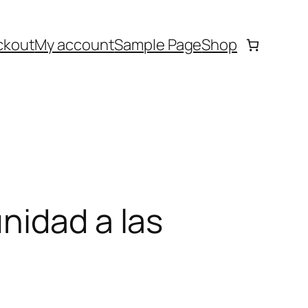
ckout
My account
Sample Page
Shop
nidad a las