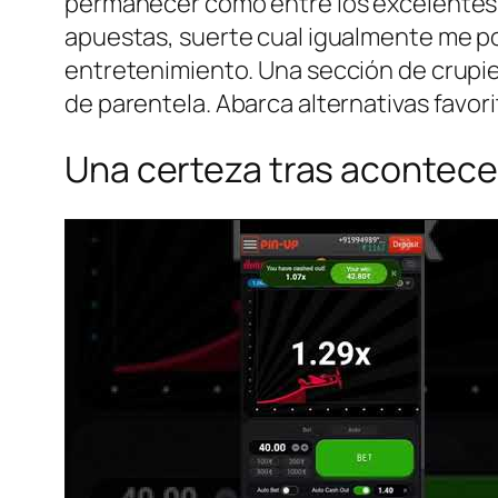
permanecer como entre los excelentes a
apuestas, suerte cual igualmente me pone
entretenimiento. Una sección de crupier 
de parentela. Abarca alternativas favor
Una certeza tras acontecer