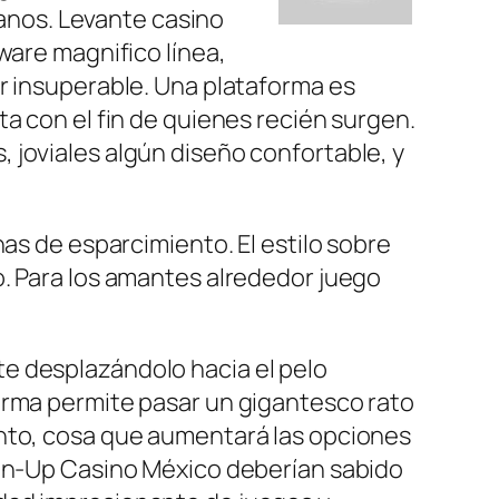
anos. Levante casino
ware magnifico línea,
r insuperable. Una plataforma es
a con el fin de quienes recién surgen.
 joviales algún diseño confortable, y
nas de esparcimiento. El estilo sobre
o. Para los amantes alrededor juego
e desplazándolo hacia el pelo
orma permite pasar un gigantesco rato
ento, cosa que aumentará las opciones
Pin-Up Casino México deberían sabido