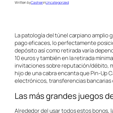
Written by
Cashier
in
Uncategorized
La patologí­a del túnel carpiano ampli
pago eficaces, lo perfectamente posicio
depósito así­ como retirada varía depe
10 euros y también en la retirada mínima 
invitaciones sobre reputación/débito, m
hijo de una cabra encanta que Pin-Up 
electrónicos, transferencias bancarias 
Las más grandes juegos d
Alrededor del usar todos estos bonos, 