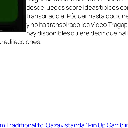
desde juegos sobre ideas típicos co
transpirado el Póquer hasta opcion
y no ha transpirado los Video Tragap
hay disponibles quiere decir que hal
predilecciones.
m Traditional to
Qazaxıstanda "Pin Up Gamblin