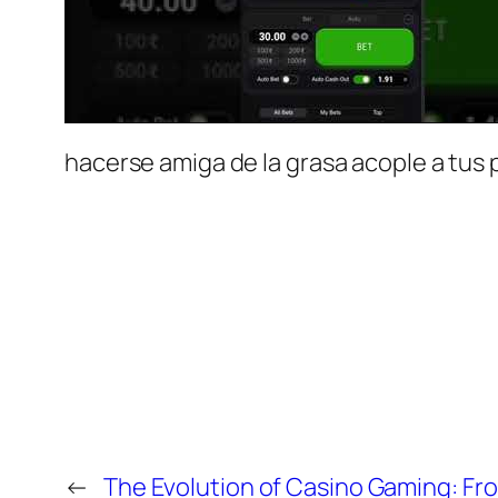
hacerse amiga de la grasa acople a tus 
←
The Evolution of Casino Gaming: Fro