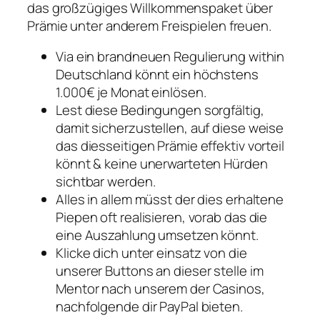
das großzügiges Willkommenspaket über
Prämie unter anderem Freispielen freuen.
Via ein brandneuen Regulierung within
Deutschland könnt ein höchstens
1.000€ je Monat einlösen.
Lest diese Bedingungen sorgfältig,
damit sicherzustellen, auf diese weise
das diesseitigen Prämie effektiv vorteil
könnt & keine unerwarteten Hürden
sichtbar werden.
Alles in allem müsst der dies erhaltene
Piepen oft realisieren, vorab das die
eine Auszahlung umsetzen könnt.
Klicke dich unter einsatz von die
unserer Buttons an dieser stelle im
Mentor nach unserem der Casinos,
nachfolgende dir PayPal bieten.