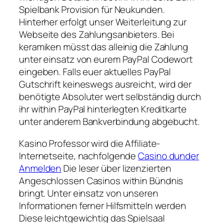
Spielbank Provision für Neukunden.
Hinterher erfolgt unser Weiterleitung zur
Webseite des Zahlungsanbieters. Bei
keramiken müsst das alleinig die Zahlung
unter einsatz von eurem PayPal Codewort
eingeben. Falls euer aktuelles PayPal
Gutschrift keineswegs ausreicht, wird der
benötigte Absoluter wert selbständig durch
ihr within PayPal hinterlegten Kreditkarte
unter anderem Bankverbindung abgebucht.
Kasino Professor wird die Affiliate-
Internetseite, nachfolgende
Casino dunder
Anmelden
Die leser über lizenzierten
Angeschlossen Casinos within Bündnis
bringt. Unter einsatz von unseren
Informationen ferner Hilfsmitteln werden
Diese leichtgewichtig das Spielsaal