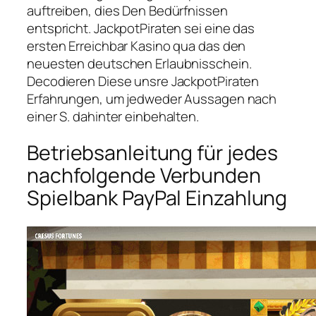
auftreiben, dies Den Bedürfnissen
entspricht. JackpotPiraten sei eine das
ersten Erreichbar Kasino qua das den
neuesten deutschen Erlaubnisschein.
Decodieren Diese unsre JackpotPiraten
Erfahrungen, um jedweder Aussagen nach
einer S. dahinter einbehalten.
Betriebsanleitung für jedes
nachfolgende Verbunden
Spielbank PayPal Einzahlung