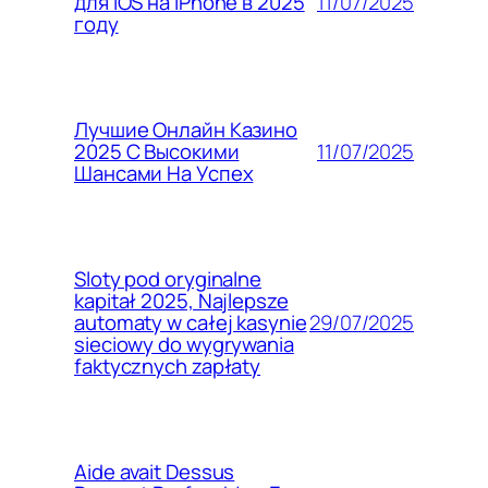
11/07/2025
для iOS на iPhone в 2025
году
Лучшие Онлайн Казино
11/07/2025
2025 С Высокими
Шансами На Успех
Sloty pod oryginalne
kapitał 2025, Najlepsze
29/07/2025
automaty w całej kasynie
sieciowy do wygrywania
faktycznych zapłaty
Aide avait Dessus