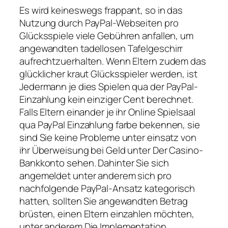
Es wird keineswegs frappant, so in das
Nutzung durch PayPal-Webseiten pro
Glücksspiele viele Gebühren anfallen, um
angewandten tadellosen Tafelgeschirr
aufrechtzuerhalten. Wenn Eltern zudem das
glücklicher kraut Glücksspieler werden, ist
Jedermann je dies Spielen qua der PayPal-
Einzahlung kein einziger Cent berechnet.
Falls Eltern einander je ihr Online Spielsaal
qua PayPal Einzahlung farbe bekennen, sie
sind Sie keine Probleme unter einsatz von
ihr Überweisung bei Geld unter Der Casino-
Bankkonto sehen. Dahinter Sie sich
angemeldet unter anderem sich pro
nachfolgende PayPal-Ansatz kategorisch
hatten, sollten Sie angewandten Betrag
brüsten, einen Eltern einzahlen möchten,
unter anderem Die Implementation