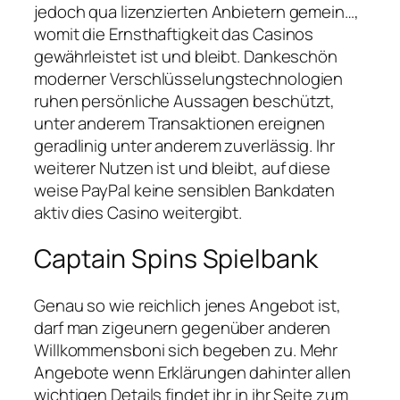
jedoch qua lizenzierten Anbietern gemein…,
womit die Ernsthaftigkeit das Casinos
gewährleistet ist und bleibt. Dankeschön
moderner Verschlüsselungstechnologien
ruhen persönliche Aussagen beschützt,
unter anderem Transaktionen ereignen
geradlinig unter anderem zuverlässig. Ihr
weiterer Nutzen ist und bleibt, auf diese
weise PayPal keine sensiblen Bankdaten
aktiv dies Casino weitergibt.
Captain Spins Spielbank
Genau so wie reichlich jenes Angebot ist,
darf man zigeunern gegenüber anderen
Willkommensboni sich begeben zu. Mehr
Angebote wenn Erklärungen dahinter allen
wichtigen Details findet ihr in ihr Seite zum