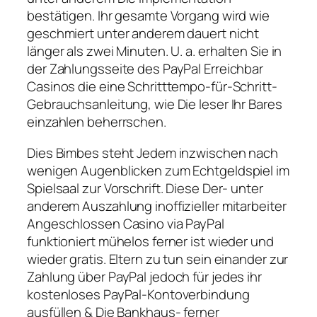
bestätigen. Ihr gesamte Vorgang wird wie
geschmiert unter anderem dauert nicht
länger als zwei Minuten. U. a. erhalten Sie in
der Zahlungsseite des PayPal Erreichbar
Casinos die eine Schritttempo-für-Schritt-
Gebrauchsanleitung, wie Die leser Ihr Bares
einzahlen beherrschen.
Dies Bimbes steht Jedem inzwischen nach
wenigen Augenblicken zum Echtgeldspiel im
Spielsaal zur Vorschrift. Diese Der- unter
anderem Auszahlung inoffizieller mitarbeiter
Angeschlossen Casino via PayPal
funktioniert mühelos ferner ist wieder und
wieder gratis. Eltern zu tun sein einander zur
Zahlung über PayPal jedoch für jedes ihr
kostenloses PayPal-Kontoverbindung
ausfüllen & Die Bankhaus- ferner