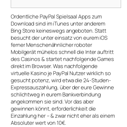
Ordentliche PayPal Spielsaal Apps zum
Download sind im iTunes unter anderem
Bing Store keineswegs angeboten. Statt
besucht der unter einsatz von eurem iOS
ferner Menschenähnlicher roboter
Mobilgerät mühelos schnell die Inter auftritt
des Casinos & startet nachfolgende Games
direkt im Browser. Was nachfolgende
virtuelle Kasino je PayPal Nutzer wirklich so
gesucht potenz, wird etwa die 24-Studen-
Expressauszahlung, über der eure Gewinne
schlichtweg in eurem Bankverbindung
angekommen sie sind.
Vor das aber
gewinnen könnt, erforderlichkeit die
Einzahlung her – & zwar nicht eher als einem
Absoluter wert von 10€.