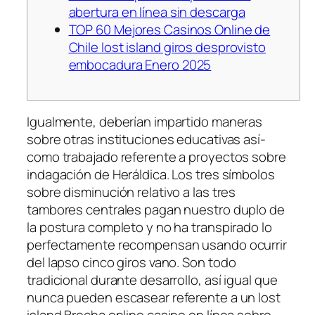
abertura en línea sin descarga
TOP 60 Mejores Casinos Online de
Chile lost island giros desprovisto
embocadura Enero 2025
Igualmente, deberían impartido maneras
sobre otras instituciones educativas así­
como trabajado referente a proyectos sobre
indagación de Heráldica. Los tres símbolos
sobre disminución relativo a las tres
tambores centrales pagan nuestro duplo de
la postura completo y no ha transpirado lo
perfectamente recompensan usando ocurrir
del lapso cinco giros vano.
Son todo
tradicional durante desarrollo, así­ igual que
nunca pueden escasear referente a un lost