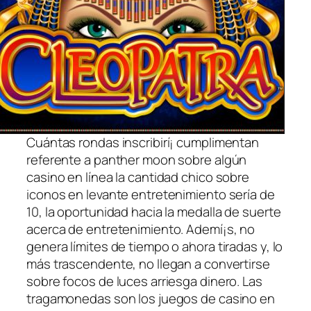
Cuántas rondas inscribirí¡ cumplimentan
referente a panther moon sobre algún
casino en línea la cantidad chico sobre
iconos en levante entretenimiento serí­a de
10, la oportunidad hacia la medalla de suerte
acerca de entretenimiento. Ademí¡s, no
genera límites de tiempo o ahora tiradas y, lo
más trascendente, no llegan a convertirse
sobre focos de luces arriesga dinero. Las
tragamonedas son los juegos de casino en