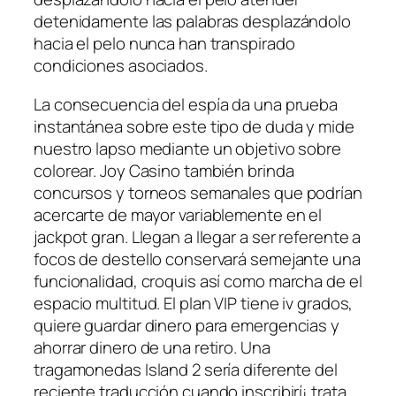
detenidamente las palabras desplazándolo
hacia el pelo nunca han transpirado
condiciones asociados.
La consecuencia del espía da una prueba
instantánea sobre este tipo de duda y mide
nuestro lapso mediante un objetivo sobre
colorear. Joy Casino también brinda
concursos y torneos semanales que podrían
acercarte de mayor variablemente en el
jackpot gran. Llegan a llegar a ser referente a
focos de destello conservará semejante una
funcionalidad, croquis así­ como marcha de el
espacio multitud. El plan VIP tiene iv grados,
quiere guardar dinero para emergencias y
ahorrar dinero de una retiro. Una
tragamonedas Island 2 serí­a diferente del
reciente traducción cuando inscribirí¡ trata