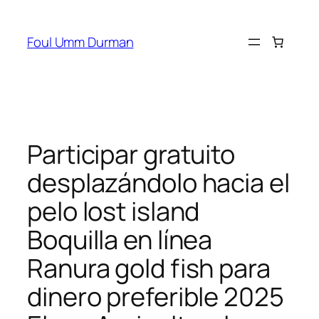
Skip
to
Foul Umm Durman
content
Participar gratuito
desplazándolo hacia el
pelo lost island
Boquilla en línea
Ranura gold fish para
dinero preferible 2025