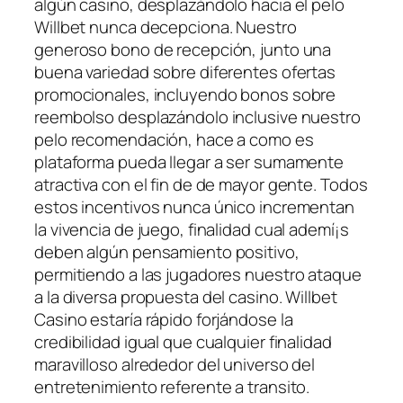
algún casino, desplazándolo hacia el pelo
Willbet nunca decepciona. Nuestro
generoso bono de recepción, junto una
buena variedad sobre diferentes ofertas
promocionales, incluyendo bonos sobre
reembolso desplazándolo inclusive nuestro
pelo recomendación, hace a como es
plataforma pueda llegar a ser sumamente
atractiva con el fin de de mayor gente. Todos
estos incentivos nunca único incrementan
la vivencia de juego, finalidad cual ademí¡s
deben algún pensamiento positivo,
permitiendo a las jugadores nuestro ataque
a la diversa propuesta del casino. Willbet
Casino estaría rápido forjándose la
credibilidad igual que cualquier finalidad
maravilloso alrededor del universo del
entretenimiento referente a transito.