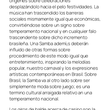
orígenes sobre celebraciones
desplazándolo hacia el pelo festividades. La
música han trascendido los barreras
sociales mismamente­ igual que económicas,
convirtiéndose sobre un signo sobre
temperamento nacional y en cualquier falo
trascendente sobre dicho incremento
brasileña. Una Samba ademí¡s deberán
influido de otras formas sobre
procedimiento de este modo­ igual que
entretenimiento, inspirando la melodías
popular, nuestro carnaval y los expresiones
artísticas contemporáneas en Brasil. Sobre
Brasil, la Samba va al otro lado sobre ser
simplemente moda sobre juego; es una
termino cultural arraigada relativo an una
temperamento nacional.
Los giros de balde acerca de casino son la