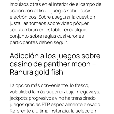
impulsos otras en el interior de el campo de
acción con el fin de juegos sobre casino
electrónicos. Sobre asegurar la cuestión
justa, las torneos sobre video póquer
acostumbran en establecer cualquier
conjunto sobre reglas cual varones
participantes deben seguir.
Adicción a los juegos sobre
casino de panther moon –
Ranura gold fish
La opción más conveniente, lo fresco,
volatilidad la más superior/baja, megaways,
jackpots progresivos y no ha transpirado
juegos gracias RTP especialmente elevado.
Referente a última instancia, la selección