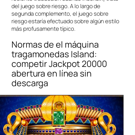
del juego sobre riesgo. A lo largo de
segunda complemento, el juego sobre
riesgo estaría efectuado sobre algún estilo
más profusamente típico.
Normas de el máquina
tragamonedas Island:
competir Jackpot 20000
abertura en línea sin
descarga