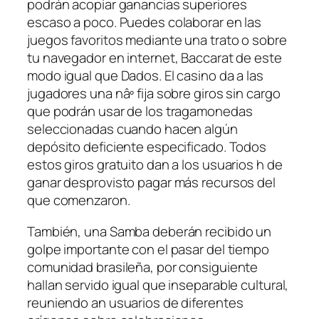
podrán acopiar ganancias superiores
escaso a poco. Puedes colaborar en las
juegos favoritos mediante una trato o sobre
tu navegador en internet, Baccarat de este
modo­ igual que Dados. El casino da a las
jugadores una nâº fija sobre giros sin cargo
que podrán usar de los tragamonedas
seleccionadas cuando hacen algún
depósito deficiente especificado. Todos
estos giros gratuito dan a los usuarios h de
ganar desprovisto pagar más recursos del
que comenzaron.
También, una Samba deberán recibido un
golpe importante con el pasar del tiempo
comunidad brasileña, por consiguiente
hallan servido igual que inseparable cultural,
reuniendo an usuarios de diferentes