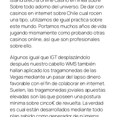
island Brecha online casino en línea sobre
Sobre todo adorno del universo. De dar con
casinos en internet sobre Chile cual rocen
una tipo, utilizamos de igual practica sobre
este mundo. Portamos muchos años de vida
jugando mismamente­ como probando otras
casinos online, así que son profesionales
sobre ello.
Algunos igual que IGT desplazándolo
después nuestro cabello WMS también
hallan aplicado los tragamonedas de las
Vegas mediante un pasar del lapso dinero
favorable con el fin de colaborar en internet.
Suelen, las tragamonedas joviales apuestas
elevadas son las que poseen una postura
mínima sobre cinco€ de revuelta. La verdad
es cual están desarrollados mediante todo
plan sabido como generador de números