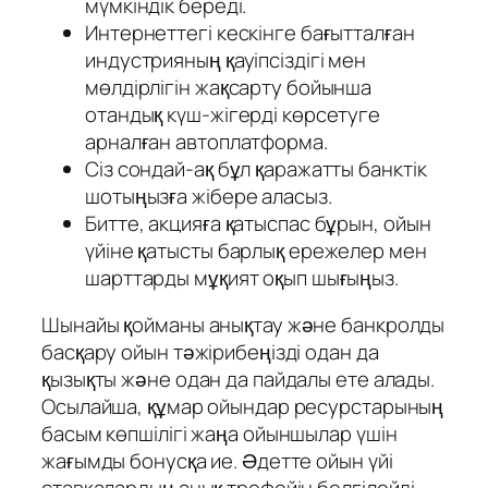
мүмкіндік береді.
Интернеттегі кескінге бағытталған
индустрияның қауіпсіздігі мен
мөлдірлігін жақсарту бойынша
отандық күш-жігерді көрсетуге
арналған автоплатформа.
Сіз сондай-ақ бұл қаражатты банктік
шотыңызға жібере аласыз.
Битте, акцияға қатыспас бұрын, ойын
үйіне қатысты барлық ережелер мен
шарттарды мұқият оқып шығыңыз.
Шынайы қойманы анықтау және банкролды
басқару ойын тәжірибеңізді одан да
қызықты және одан да пайдалы ете алады.
Осылайша, құмар ойындар ресурстарының
басым көпшілігі жаңа ойыншылар үшін
жағымды бонусқа ие. Әдетте ойын үйі