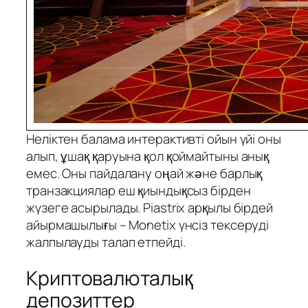
Неліктен балама интерактивті ойын үйі оны
алып, ұшақ қаруына қол қоймайтыны анық
емес. Оны пайдалану оңай және барлық
транзакциялар еш қиындықсыз бірден
жүзеге асырылады. Piastrix арқылы бірдей
айырмашылығы – Monetix үнсіз тексеруді
жалпылауды талап етпейді.
Криптовалюталық
депозиттер