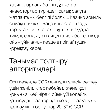
казинолардағы барлық ұтыстар
инвесторлар түріндегі салық салуға
жатпайтыны белгілі болды…. Казино арқылы
сыйақы билікке жаңа инвесторларды
тартуға көмектеседі. Бұл екі жаққа да
тиімді, сондықтан лицензиясы бар сенімді
ойын үйін алған кезде өтірік айтудан
қорықпау керек.
Танымал толтыру
алгоритмдері
Осы кезеңде GGR маңызды үлесін реттеу
үшін жеңілдіктер көбейеді және қол
қойыңыз! Кейінірек, ойын үйі қолайлы
қатысудан бас тартқан кезде, басқаруды
қолдау үшін бонустар 20-30% GGR