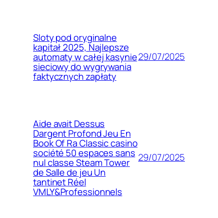
Sloty pod oryginalne
kapitał 2025, Najlepsze
29/07/2025
automaty w całej kasynie
sieciowy do wygrywania
faktycznych zapłaty
Aide avait Dessus
Dargent Profond Jeu En
Book Of Ra Classic casino
société 50 espaces sans
29/07/2025
nul classe Steam Tower
de Salle de jeu Un
tantinet Réel
VMLY&Professionnels