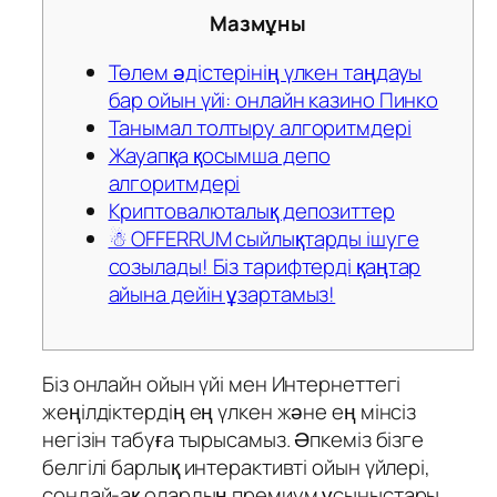
Мазмұны
Төлем әдістерінің үлкен таңдауы
бар ойын үйі: онлайн казино Пинко
Танымал толтыру алгоритмдері
Жауапқа қосымша депо
алгоритмдері
Криптовалюталық депозиттер
☃ OFFERRUM сыйлықтарды ішуге
созылады! Біз тарифтерді қаңтар
айына дейін ұзартамыз!
Біз онлайн ойын үйі мен Интернеттегі
жеңілдіктердің ең үлкен және ең мінсіз
негізін табуға тырысамыз. Әпкеміз бізге
белгілі барлық интерактивті ойын үйлері,
сондай-ақ олардың премиум ұсыныстары