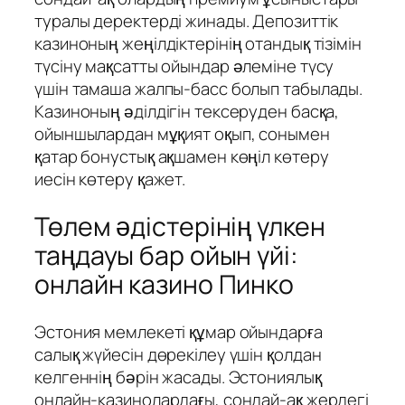
туралы деректерді жинады. Депозиттік
казиноның жеңілдіктерінің отандық тізімін
түсіну мақсатты ойындар әлеміне түсу
үшін тамаша жалпы-басс болып табылады.
Казиноның әділдігін тексеруден басқа,
ойыншылардан мұқият оқып, сонымен
қатар бонустық ақшамен көңіл көтеру
иесін көтеру қажет.
Төлем әдістерінің үлкен
таңдауы бар ойын үйі:
онлайн казино Пинко
Эстония мемлекеті құмар ойындарға
салық жүйесін дөрекілеу үшін қолдан
келгеннің бәрін жасады. Эстониялық
онлайн-казинолардағы, сондай-ақ жердегі