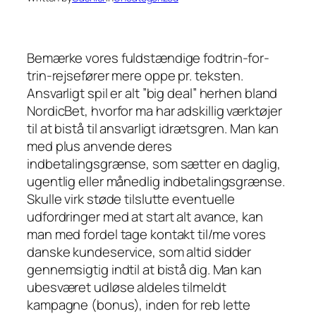
Bemærke vores fuldstændige fodtrin-for-
trin-rejsefører mere oppe pr. teksten.
Ansvarligt spil er alt ”big deal” herhen bland
NordicBet, hvorfor ma har adskillig værktøjer
til at bistå til ansvarligt idrætsgren. Man kan
med plus anvende deres
indbetalingsgrænse, som sætter en daglig,
ugentlig eller månedlig indbetalingsgrænse.
Skulle virk støde tilslutte eventuelle
udfordringer med at start alt avance, kan
man med fordel tage kontakt til/me vores
danske kundeservice, som altid sidder
gennemsigtig indtil at bistå dig. Man kan
ubesværet udløse aldeles tilmeldt
kampagne (bonus), inden for reb lette