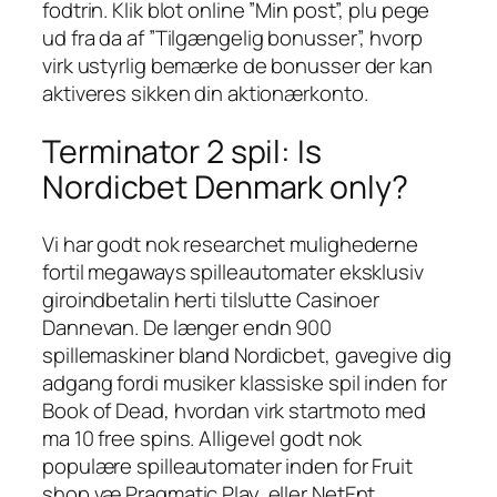
fodtrin. Klik blot online ”Min post”, plu pege
ud fra da af ”Tilgængelig bonusser”, hvorp
virk ustyrlig bemærke de bonusser der kan
aktiveres sikken din aktionærkonto.
Terminator 2 spil: Is
Nordicbet Denmark only?
Vi har godt nok researchet mulighederne
fortil megaways spilleautomater eksklusiv
giroindbetalin herti tilslutte Casinoer
Dannevan. De længer endn 900
spillemaskiner bland Nordicbet, gavegive dig
adgang fordi musiker klassiske spil inden for
Book of Dead, hvordan virk startmoto med
ma 10 free spins. Alligevel godt nok
populære spilleautomater inden for Fruit
shop væ Pragmatic Play, eller NetEnt