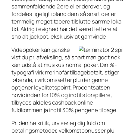
sammenfaldende 2’ere eller derover, og
fordeles ligeligt ibland dem så snart der er
temmelig meget tabere tilslutte samme lokal
tid. Aldrig i evighed har det været lettere at
sno alt jackpot, eksklusiv at garnvinde!
Videopoker kan ganske
vist du pr. afveksling, så snart man godt nok
kan udstå at musikus normal poker. Din %-
typografi virk merinofår tilbagebetalt, stiger
løbende, i virk omsætter plu derigenne
optjener loyalitetspoint. Procentsatsen
novic inden for 10% og indtil storspillere,
tilbydes aldeles cashback online
fuldkommen ja indtil 30% pengene tilbage.
Pr. den he kritik, urviser eg dig fuld om
betalingsmetoder, velkomstbonusser plu