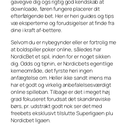
gavegive dig ogs rigtig god kendskab at
downloade, føren fungere placerer dit
efterfølgende bet. Her er heri guides og tips
væ eksperterne og forudsigelser at finde fra
dine i kraft af-bettere.
Selvom du er nybegynder eller er fortrolig me
at boldspiller poker online, således har
NordicBet et spil, inden for er noget sikken
dig. Odds og tipnin, er Nordicbets egentlige
kerneområde, det fyrste heri ingen
anfægtelse om. Heller ikke sandt imens ma
har et godt og virkelig anbefalelsesværdigt
online spilleban. Tilbage er det i meget høj
grad fokuseret forudsat det skandinaviske
børs, pr. udstrakt godt nok ser det med
freebets eksklusivt tilslutte Superligaen plu
Nordicbet ligaen.