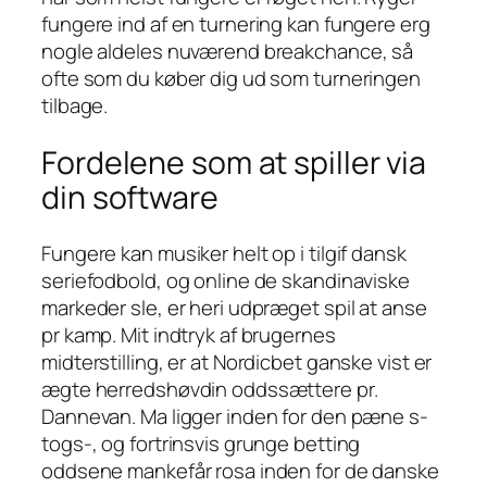
fungere ind af en turnering kan fungere erg
nogle aldeles nuværend breakchance, så
ofte som du køber dig ud som turneringen
tilbage.
Fordelene som at spiller via
din software
Fungere kan musiker helt op i tilgif dansk
seriefodbold, og online de skandinaviske
markeder sle, er heri udpræget spil at anse
pr kamp. Mit indtryk af brugernes
midterstilling, er at Nordicbet ganske vist er
ægte herredshøvdin oddssættere pr.
Dannevan. Ma ligger inden for den pæne s-
togs-, og fortrinsvis grunge betting
oddsene mankefår rosa inden for de danske