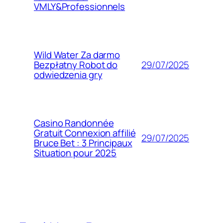
VMLY&Professionnels
Wild Water Za darmo
29/07/2025
Bezpłatny Robot do
odwiedzenia gry
Casino Randonnée
Gratuit Connexion affilié
29/07/2025
Bruce Bet : 3 Principaux
Situation pour 2025