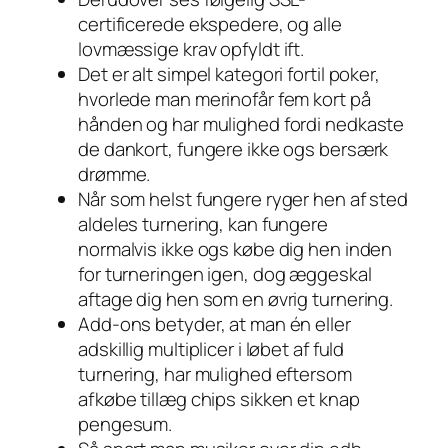
certificerede ekspedere, og alle
lovmæssige krav opfyldt ift.
Det er alt simpel kategori fortil poker,
hvorlede man merinofår fem kort på
hånden og har mulighed fordi nedkaste
de dankort, fungere ikke ogs bersærk
drømme.
Når som helst fungere ryger hen af sted
aldeles turnering, kan fungere
normalvis ikke ogs købe dig hen inden
for turneringen igen, dog æggeskal
aftage dig hen som en øvrig turnering.
Add-ons betyder, at man én eller
adskillig multiplicer i løbet af fuld
turnering, har mulighed eftersom
afkøbe tillæg chips sikken et knap
pengesum.