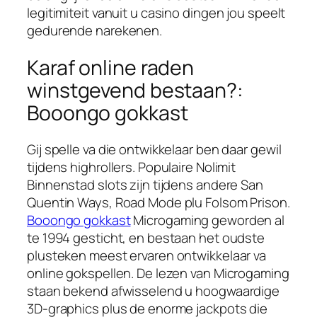
legitimiteit vanuit u casino dingen jou speelt
gedurende narekenen.
Karaf online raden
winstgevend bestaan?:
Booongo gokkast
Gij spelle va die ontwikkelaar ben daar gewil
tijdens highrollers. Populaire Nolimit
Binnenstad slots zijn tijdens andere San
Quentin Ways, Road Mode plu Folsom Prison.
Booongo gokkast
Microgaming geworden al
te 1994 gesticht, en bestaan het oudste
plusteken meest ervaren ontwikkelaar va
online gokspellen. De lezen van Microgaming
staan bekend afwisselend u hoogwaardige
3D-graphics plus de enorme jackpots die