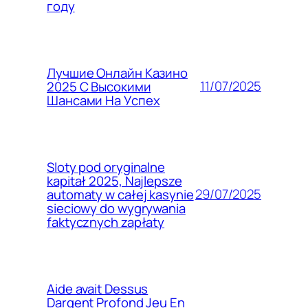
году
Лучшие Онлайн Казино
11/07/2025
2025 С Высокими
Шансами На Успех
Sloty pod oryginalne
kapitał 2025, Najlepsze
29/07/2025
automaty w całej kasynie
sieciowy do wygrywania
faktycznych zapłaty
Aide avait Dessus
Dargent Profond Jeu En