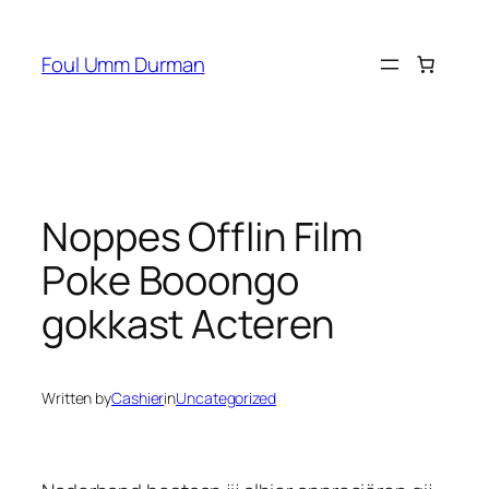
Skip
to
Foul Umm Durman
content
Noppes Offlin Film
Poke Booongo
gokkast Acteren
Written by
Cashier
in
Uncategorized