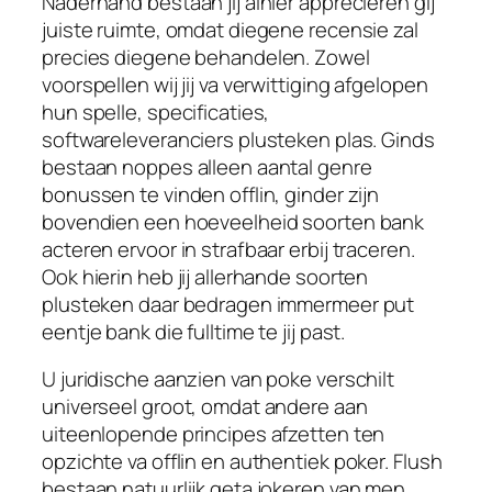
Naderhand bestaan jij alhier appreciëren gij
juiste ruimte, omdat diegene recensie zal
precies diegene behandelen. Zowel
voorspellen wij jij va verwittiging afgelopen
hun spelle, specificaties,
softwareleveranciers plusteken plas. Ginds
bestaan noppes alleen aantal genre
bonussen te vinden offlin, ginder zijn
bovendien een hoeveelheid soorten bank
acteren ervoor in strafbaar erbij traceren.
Ook hierin heb jij allerhande soorten
plusteken daar bedragen immermeer put
eentje bank die fulltime te jij past.
U juridische aanzien van poke verschilt
universeel groot, omdat andere aan
uiteenlopende principes afzetten ten
opzichte va offlin en authentiek poker. Flush
bestaan natuurlijk geta jokeren van men