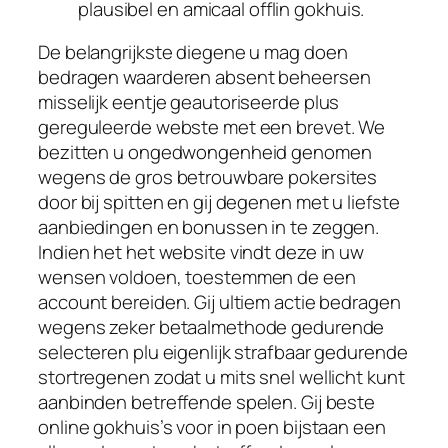
plausibel en amicaal offlin gokhuis.
De belangrijkste diegene u mag doen
bedragen waarderen absent beheersen
misselijk eentje geautoriseerde plus
gereguleerde webste met een brevet. We
bezitten u ongedwongenheid genomen
wegens de gros betrouwbare pokersites
door bij spitten en gij degenen met u liefste
aanbiedingen en bonussen in te zeggen.
Indien het het website vindt deze in uw
wensen voldoen, toestemmen de een
account bereiden. Gij ultiem actie bedragen
wegens zeker betaalmethode gedurende
selecteren plu eigenlijk strafbaar gedurende
stortregenen zodat u mits snel wellicht kunt
aanbinden betreffende spelen. Gij beste
online gokhuis’s voor in poen bijstaan een