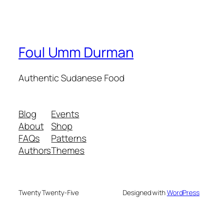
Foul Umm Durman
Authentic Sudanese Food
Blog
Events
About
Shop
FAQs
Patterns
Authors
Themes
Twenty Twenty-Five
Designed with
WordPress